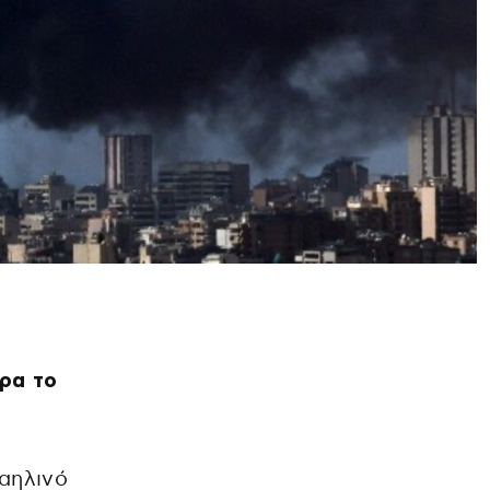
ερα το
ραηλινό