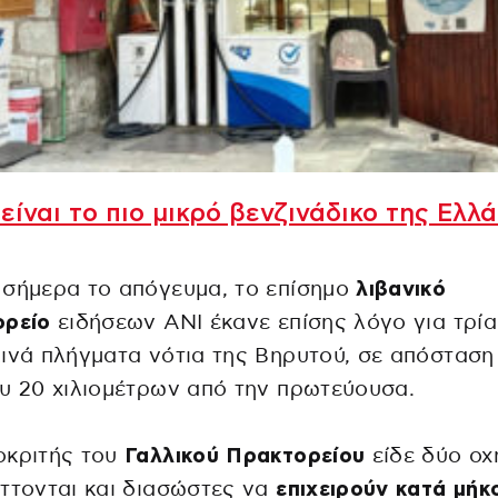
είναι το πιο μικρό βενζινάδικο της Ελλ
 σήμερα το απόγευμα, το επίσημο
λιβανικό
ορείο
ειδήσεων ANI έκανε επίσης λόγο για τρία
ινά πλήγματα νότια της Βηρυτού, σε απόσταση
υ 20 χιλιομέτρων από την πρωτεύουσα.
οκριτής του
Γαλλικού Πρακτορείου
είδε δύο οχ
ττονται και διασώστες να
επιχειρούν κατά μήκ