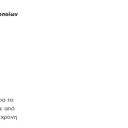
οποίων
ρα το
ε από
2χρονη