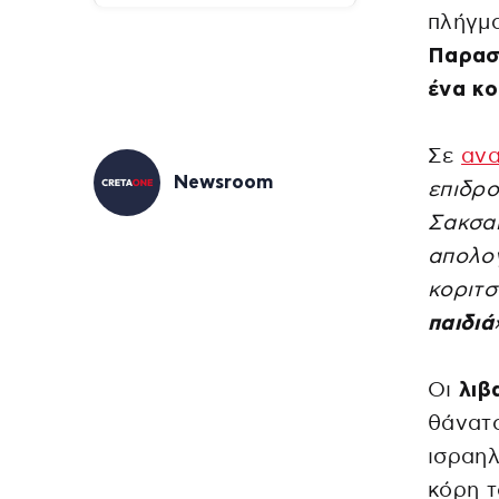
πλήγμ
Παρασ
ένα κο
Σε
αν
Newsroom
επιδρο
Σακσακ
απολογ
κοριτσ
παιδιά
Οι
λιβ
θάνατ
ισραηλ
κόρη τ