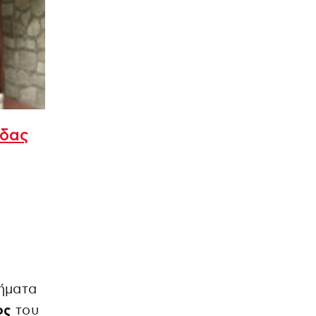
άδας
ήματα
ος
του