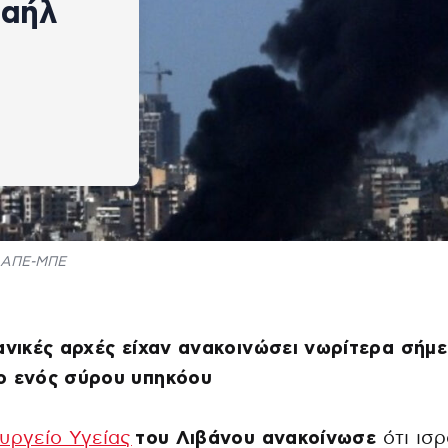
ραήλ
ΑΠΕ-ΜΠΕ
ανικές αρχές είχαν ανακοινώσει νωρίτερα σήμ
ο ενός σύρου υπηκόου
υργείο Υγείας
του Λιβάνου ανακοίνωσε
ότι ισ