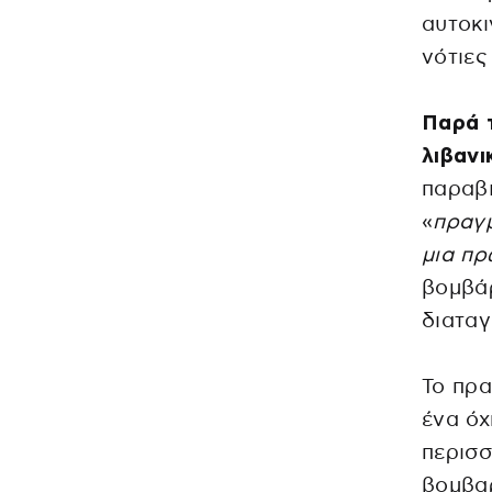
αυτοκι
νότιες
Παρά τ
λιβαν
παραβι
«
πραγμ
μια πρ
βομβά
διαταγ
Το πρα
ένα όχ
περισσ
βομβαρ