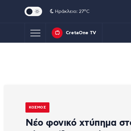
o
Ηράκλειο: 27
C
CretaOne TV
ΚΌΣΜΟΣ
Νέο φονικό χτύπημα στ