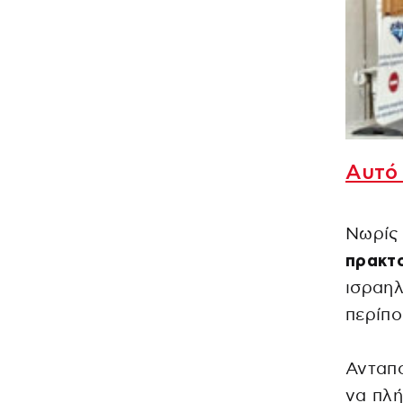
Αυτό 
Νωρίς
πρακτ
ισραηλ
περίπο
Ανταπ
να πλή