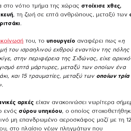
α στο νότιο τμήμα της χώρας
στοίχισε χθες,
κευή
, τη ζωή σε επτά ανθρώπους, μεταξύ των
ριτσάκι
.
ακοίνωσή
του, το
υπουργείο
αναφέρει πως «
η
μή του ισραηλινού εχθρού εναντίον της πόλης
ίγε, στην περιφέρεια της Σιδώνας, είχε αρχικό
ισμό επτά μάρτυρες, μεταξύ των οποίων ένα
άκι, και 15 τραυματίες, μεταξύ των
οποίων τρία
»
.
ανικές αρχές
είχαν ανακοινώσει νωρίτερα σήμε
ο ενός
σύρου υπηκόου
, ο οποίος στοχοθετήθηκ
ινό μη επανδρωμένο αεροσκάφος μαζί με τη 1
ου, στο πλαίσιο νέων πληγμάτων που