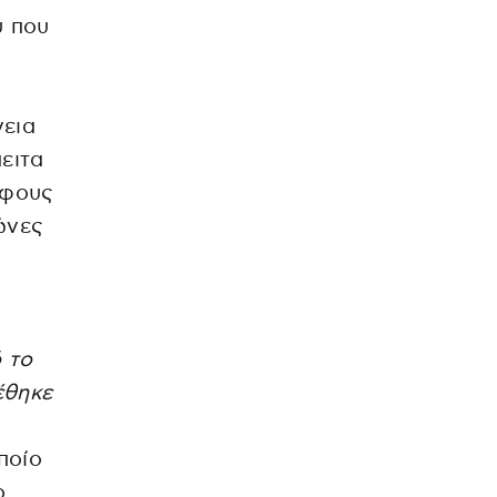
υ που
γεια
πειτα
άφους
ώνες
 το
έθηκε
ποίο
ο