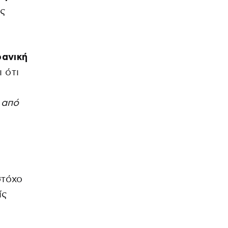
ις
ρανική
 ότι
 από
στόχο
ίς