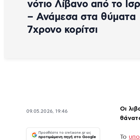
νότιο Λίβανο από το Ισ
– Ανάμεσα στα θύματα
7χρονο κορίτσι
Οι λιβ
09.05.2026, 19:46
θάνατ
Προσθέστε το cretaone.gr ως
Το
υπο
προτιμώμενη πηγή στο Google