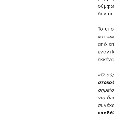
σύμφων
δεν πε
Το υπο
και «
ε
από ε
εναντί
εκκέν
«Ο σύρ
στοχο
σημείο
για δ
συνέχε
υποβάλ