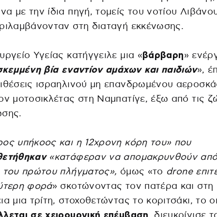
α με την ίδια πηγή, τομείς του νοτίου Λιβάνο
ριλαμβάνονταν στη διαταγή εκκένωσης.
υργείο Υγείας κατήγγειλε μια «
βάρβαρη
» ενέρ
σκεμμένη βία εναντίον αμάχων και παιδιών
», έ
πιθέσεις ισραηλινού μη επανδρωμένου αεροσκ
ον μοτοσικλέτας στη Ναμπατίγε, έξω από τις ζ
ωσης.
ος υπήκοος και η 12χρονη κόρη του» που
θετήθηκαν
«κατάφεραν να απομακρυνθούν από
 του πρώτου πλήγματος»,
όμως «το
drone επιτ
εύτερη φορά
» σκοτώνοντας τον πατέρα και στη
ια μια τρίτη, στοχοθετώντας το κοριτσάκι, το ο
λεται σε χειρουργική επέμβαση
, διευκρίνισε τ