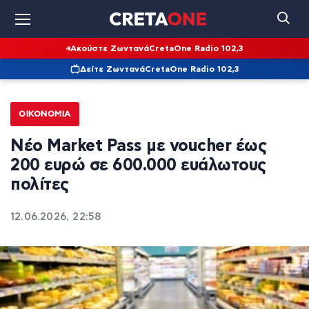
Ακούστε Ζωντανά
CretaOne Radio 102,3
Δείτε Ζωντανά
CretaOne Radio 102,3
ΟΙΚΟΝΟΜΊΑ
Νέο Market Pass με voucher έως
200 ευρώ σε 600.000 ευάλωτους
πολίτες
12.06.2026, 22:58