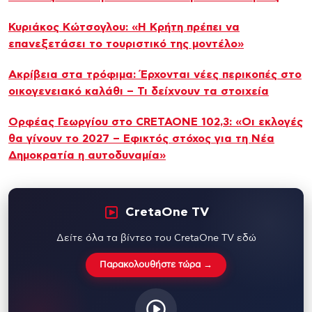
Κυριάκος Κώτσογλου: «Η Κρήτη πρέπει να
επανεξετάσει το τουριστικό της μοντέλο»
Ακρίβεια στα τρόφιμα: Έρχονται νέες περικοπές στο
οικογενειακό καλάθι – Τι δείχνουν τα στοιχεία
Ορφέας Γεωργίου στο CRETAONE 102,3: «Οι εκλογές
θα γίνουν το 2027 – Εφικτός στόχος για τη Νέα
Δημοκρατία η αυτοδυναμία»
CretaOne TV
Δείτε όλα τα βίντεο του CretaOne TV εδώ
Παρακολουθήστε τώρα →