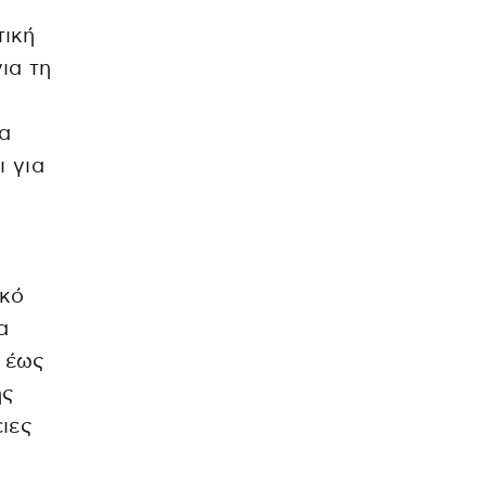
τική
ια τη
ια
ι για
ικό
α
ς έως
ής
ιες