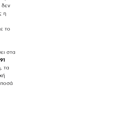
 δεν
ς η
ε το
ει στα
 91
η
, τα
κή
 ποσά