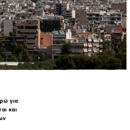
υρώ για
αι και
των