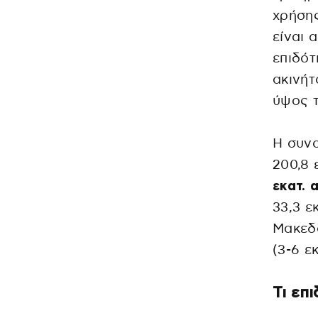
χρήσης
είναι 
επιδότ
ακινήτ
ύψος τ
Η συνο
200,8 
εκατ.
33,3 ε
Μακεδ
(3-6 ε
Τι επι