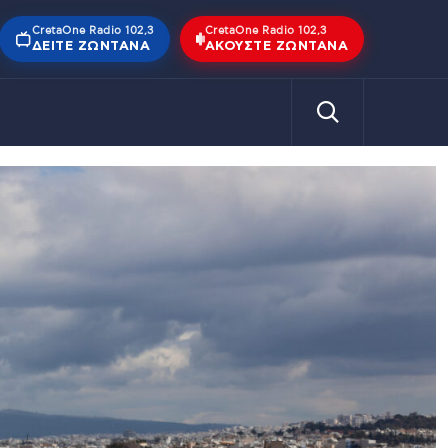
CretaOne Radio 102,3
CretaOne Radio 102,3
ΔΕΊΤΕ ΖΩΝΤΑΝΆ
ΑΚΟΎΣΤΕ ΖΩΝΤΑΝΆ