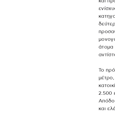
και πρ
ενίσχυ
κατηγο
δεύτερ
προσαύ
μονογο
άτομα 
αντίστ
Το πρ
μέτρο,
κατοικ
2.500 
Απόδοσ
και ελ