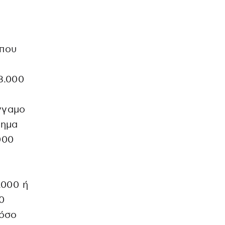
 που
8.000
γγαμο
δημα
000
.000 ή
0
τόσο