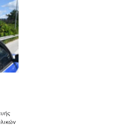
ευής
υλικών