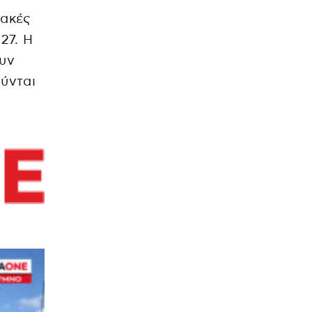
ιακές
27. Η
ουν
ούνται