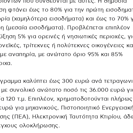
οϊόντων που συνδέονται με αυτές. Η δημόσια
ση φτάνει έως το 80% για την πρώτη εισοδημα
ρία (χαμηλότερα εισοδήματα) και έως το 70% γ
η (μεσαία εισοδήματα). Προβλέπεται επιπλέον
ξηση 5% για ορεινές ή νησιωτικές περιοχές, γ
νεϊκές, τρίτεκνες ή πολύτεκνες οικογένειες κα
με αναπηρία, με ανώτατο όριο 95% και 85%
οιχα.
όγραμμα καλύπτει έως 300 ευρώ ανά τετραγων
 με συνολικό ανώτατο ποσό τις 36.000 ευρώ γι
ία 120 τ.μ. Επιπλέον, χρηματοδοτούνται πλήρω
ευρώ για μηχανικούς, Πιστοποιητικό Ενεργειακ
ης (ΠΕΑ), Ηλεκτρονική Ταυτότητα Κτιρίου, άδε
έγχους ολοκλήρωσης.