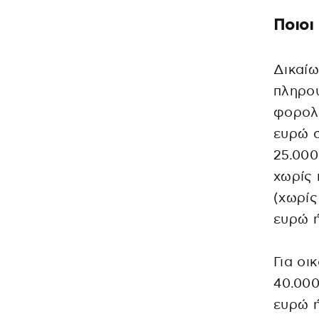
Ποιοι
Δικαί
πληρού
φορολο
ευρώ σ
25.000
χωρίς 
(χωρίς
ευρώ ή
Για οι
40.000
ευρώ ή