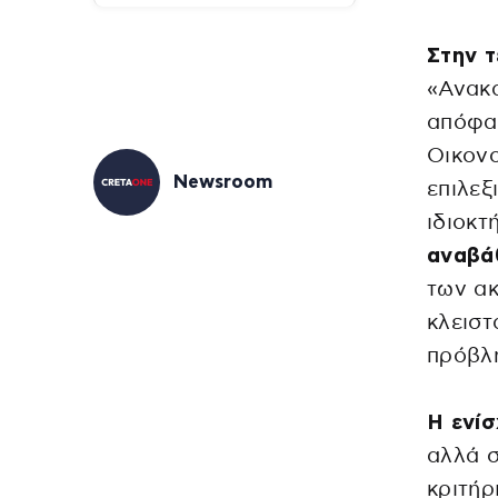
Στην τ
«Ανακα
απόφασ
Οικον
Newsroom
επιλεξ
ιδιοκτ
αναβά
των ακ
κλειστ
πρόβλ
Η ενί
αλλά σ
κριτήρ