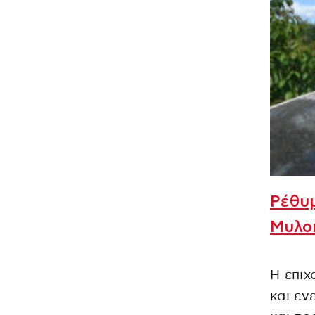
Ρέθυμ
Μυλοπ
Η επιχ
και εν