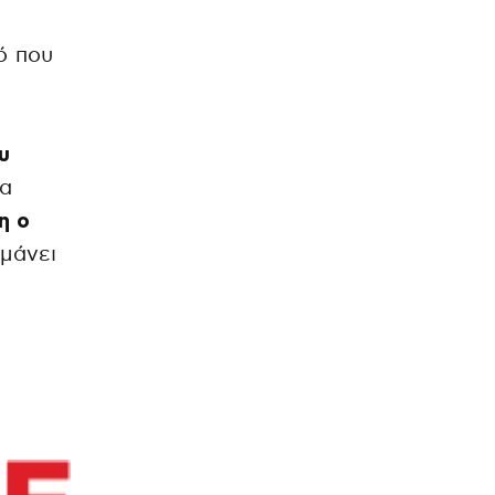
ό που
υ
να
η ο
μάνει
.