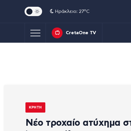
o
Ηράκλειο: 27
C
CretaOne TV
ΚΡΉΤΗ
Νέο τροχαίο ατύχημα σ