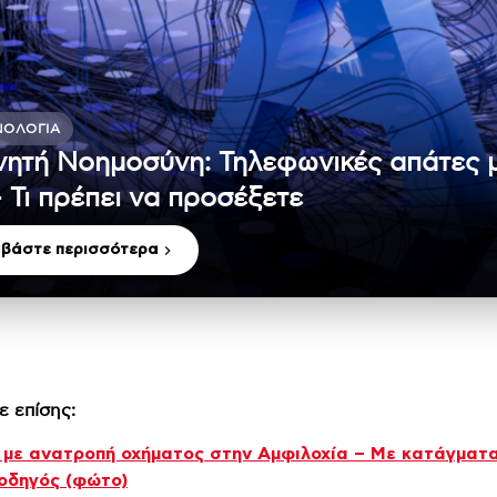
ΝΟΛΟΓΊΑ
νητή Νοημοσύνη: Τηλεφωνικές απάτες 
– Τι πρέπει να προσέξετε
αβάστε περισσότερα
ε επίσης:
 με ανατροπή οχήματος στην Αμφιλοχία – Με κατάγματ
οδηγός (φώτο)