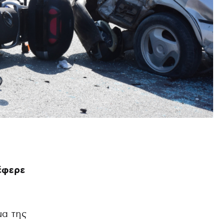
έφερε
μα της