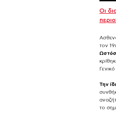
Οι δι
περιο
Ασθεν
τον 19
Ωστόσ
κρίθηκ
Γενικό
Την ίδ
συνθή
αναζήτ
το σημ