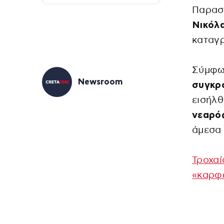
Παρασ
Νικόλ
καταγρ
Σύμφω
Newsroom
συγκρο
εισήλθ
νεαρό
άμεσα 
Τροχαί
«καρφώ