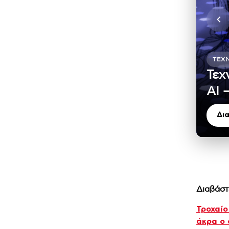
ΤΕΧ
Τεχ
ΑΙ 
Δι
Διαβάστ
Τροχαίο
άκρα ο 