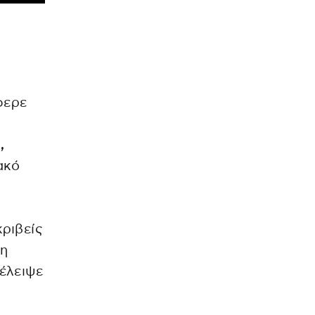
φερε
,
ακό
ριβείς
η
έλειψε