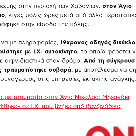
κευής στην περιοχή των Χαβανίων,
στον Άγιο
αο
, λίγες μόλις ώρες μετά από άλλο περιστατικ
άφηκε στην είσοδο της πόλης.
να με πληροφορίες,
19χρονος οδηγός δικύκλο
ύστηκε με Ι.Χ. αυτοκίνητο,
το οποίο φέρεται 
ε αιφνιδιαστικά στον δρόμο.
Από τη σύγκρουσ
ς τραυματίστηκε σοβαρά,
με αποτέλεσμα να ση
συναγερμός στις υπηρεσίες έκτακτης ανάγκης
ο με τραυματία στον Άγιο Νικόλαο: Μηχανάκι
θηκε» σε Ι.Χ. που βγήκε από βενζινάδικο