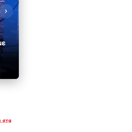
με
α στα