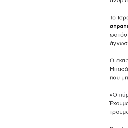
άνθρω
Το Ισ
στρατι
ωστόσο
άγνωστ
Ο εκπρ
Μπασάλ
που μπ
«Ο πύρ
Έχουμε
τραυμα