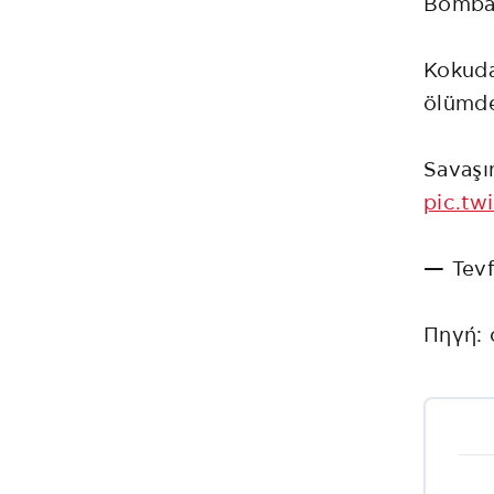
Bombal
Kokuda
ölümde
Savaşın
pic.tw
— Tevf
Πηγή: 