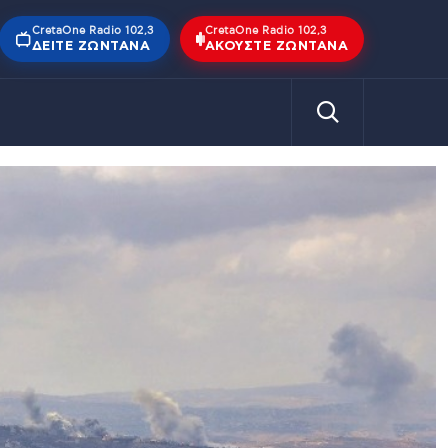
CretaOne Radio 102,3
CretaOne Radio 102,3
ΔΕΊΤΕ ΖΩΝΤΑΝΆ
ΑΚΟΎΣΤΕ ΖΩΝΤΑΝΆ