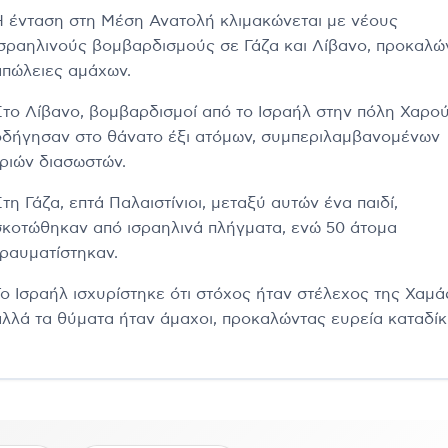
Η ένταση στη Μέση Ανατολή κλιμακώνεται με νέους
ισραηλινούς βομβαρδισμούς σε Γάζα και Λίβανο, προκαλώ
απώλειες αμάχων.
Στο Λίβανο, βομβαρδισμοί από το Ισραήλ στην πόλη Χαρο
οδήγησαν στο θάνατο έξι ατόμων, συμπεριλαμβανομένων
τριών διασωστών.
τη Γάζα, επτά Παλαιστίνιοι, μεταξύ αυτών ένα παιδί,
σκοτώθηκαν από ισραηλινά πλήγματα, ενώ 50 άτομα
τραυματίστηκαν.
Το Ισραήλ ισχυρίστηκε ότι στόχος ήταν στέλεχος της Χαμά
αλλά τα θύματα ήταν άμαχοι, προκαλώντας ευρεία καταδίκ