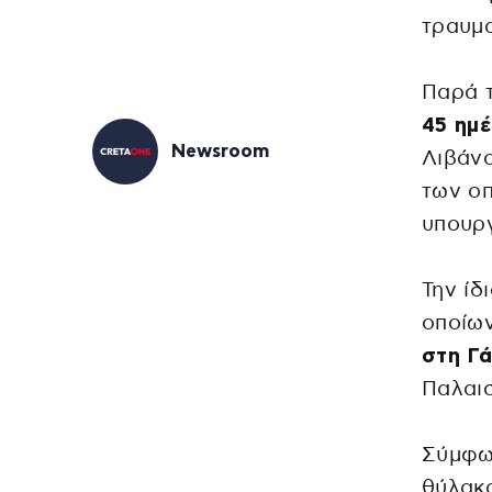
τραυμα
Παρά 
45 ημ
Newsroom
Λιβάνο
των οπ
υπουργ
Την ίδ
οποίων
στη Γ
Παλαισ
Σύμφων
θύλακ