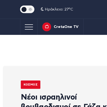
o
Ηράκλειο: 27
C
CretaOne TV
ΚΌΣΜΟΣ
Νέοι ισραηλινοί
βομβαρδισμοί σε Γάζα κ