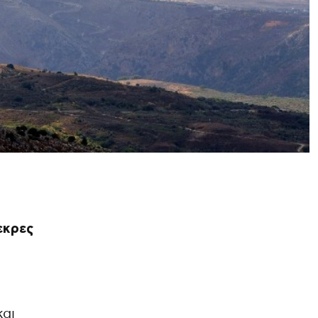
εκρες
και