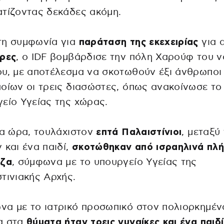
τίζοντας δεκάδες ακόμη.
τη συμφωνία για
παράταση της εκεχειρίας
για 
έρες
, ο IDF βομβάρδισε την πόλη Χαρούφ του ν
υ, με αποτέλεσμα να σκοτωθούν έξι άνθρωποι
οίων οι τρεις διασώστες, όπως ανακοίνωσε το
είο Υγείας της χώρας.
ια ώρα, τουλάχιστον
επτά Παλαιστίνιοι
, μεταξύ
 και ένα παιδί,
σκοτώθηκαν από ισραηλινά πλ
άζα
, σύμφωνα με το υπουργείο Υγείας της
τινιακής Αρχής.
α με το ιατρικό προσωπικό στον πολιορκημέν
α στα
θύματα ήταν τρεις γυναίκες και ένα παιδί