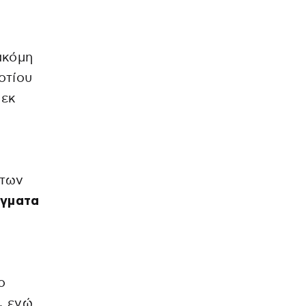
ακόμη
οτίου
 εκ
 των
ήγματα
ο
,
ενώ