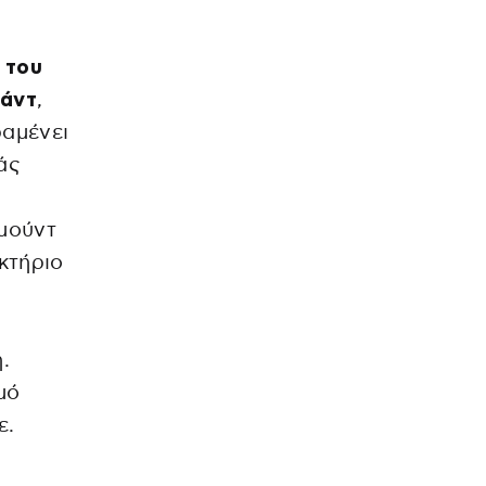
 του
τάντ
,
αμένει
άς
μούντ
κτήριο
.
μό
ε.