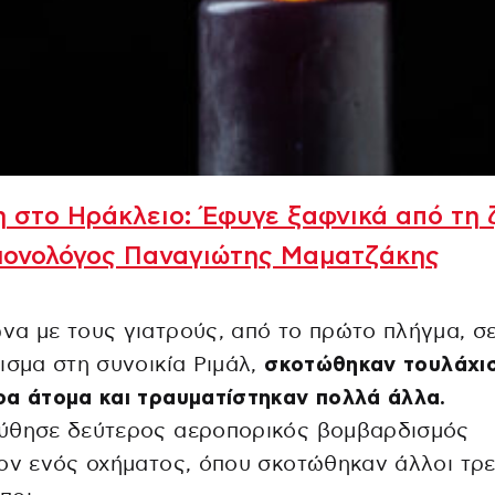
 στο Ηράκλειο: Έφυγε ξαφνικά από τη 
μονολόγος Παναγιώτης Μαματζάκης
α με τους γιατρούς, από το πρώτο πλήγμα, σ
ισμα στη συνοικία Ριμάλ,
σκοτώθηκαν τουλάχι
α άτομα και τραυματίστηκαν πολλά άλλα.
ύθησε δεύτερος αεροπορικός βομβαρδισμός
ον ενός οχήματος, όπου σκοτώθηκαν άλλοι τρε