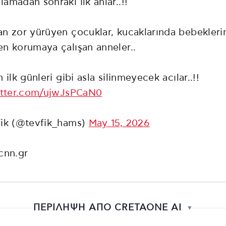
amadan sonraki ilk anlar..!!
n zor yürüyen çocuklar, kucaklarında bebeklerin
n korumaya çalışan anneler..
 ilk günleri gibi asla silinmeyecek acılar..!!
itter.com/ujwJsPCaN0
ik (@tevfik_hams)
May 15, 2026
cnn.gr
ΠΕΡΙΛΗΨΗ ΑΠΟ CRETAONE AI
▼