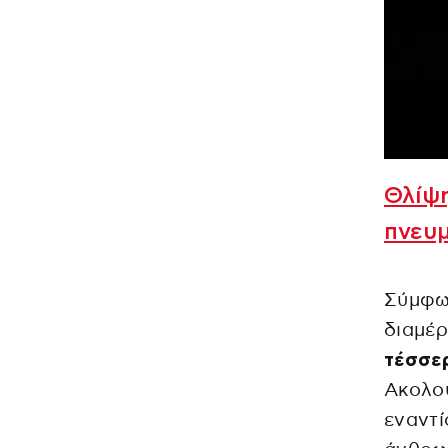
Θλίψη
πνευ
Σύμφων
διαμέρ
τέσσερ
Ακολο
εναντί