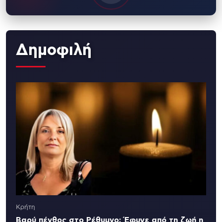
Δημοφιλή
Κρήτη
Βαρύ πένθος στο Ρέθυμνο: Έφυγε από τη ζωή η