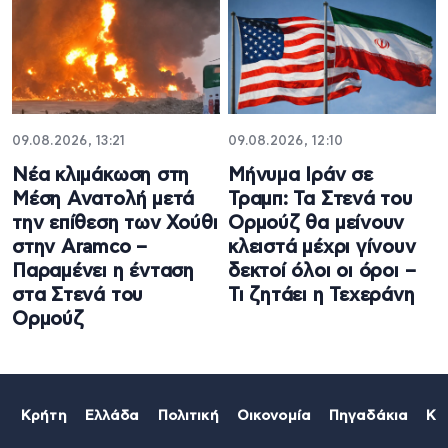
09.08.2026, 13:21
09.08.2026, 12:10
Νέα κλιμάκωση στη
Μήνυμα Ιράν σε
Μέση Ανατολή μετά
Τραμπ: Τα Στενά του
την επίθεση των Χούθι
Ορμούζ θα μείνουν
στην Aramco –
κλειστά μέχρι γίνουν
Παραμένει η ένταση
δεκτοί όλοι οι όροι –
στα Στενά του
Τι ζητάει η Τεχεράνη
Ορμούζ
Κρήτη
Ελλάδα
Πολιτική
Οικονομία
Πηγαδάκια
Κό