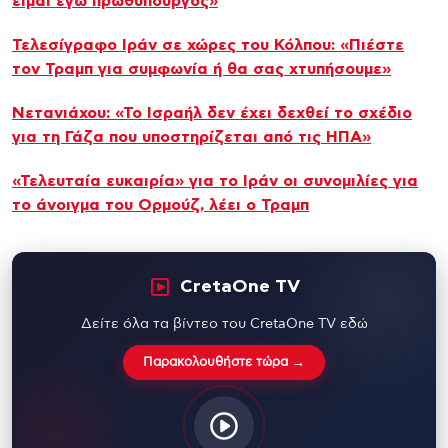
είμαι εγώ πρωθυπουργός»
Τελεσίγραφο Ιράν σε χώρες του Κόλπου: «Πιέστε
τον Τραμπ για συμφωνία ή θα σας χτυπήσουμε»
Νετανιάχου: «Το Ισραήλ δεν έχει δεχθεί το σχέδιο
για τη Γάζα που υποστηρίζεται από τις ΗΠΑ»
«Τελευταία ευκαιρία» για το Ιράν οι συνομιλίες για
το άνοιγμα του Ορμούζ, λέει ο Τραμπ
CretaOne TV
Δείτε όλα τα βίντεο του CretaOne TV εδώ
Παρακολουθήστε τώρα →