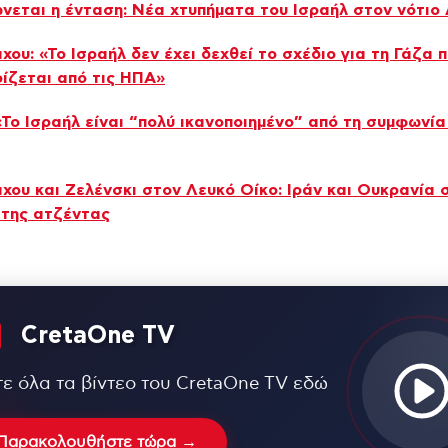
νεται η ένταση: Νέα χτυπήματα του Ισραήλ στον νότιο
χου: «Το Ισραήλ δεν έχει δεχθεί το σχέδιο για τη Γάζα 
ίζεται από τις ΗΠΑ»
«Το Ισραήλ είναι “πολύ ικανοποιημένο” από τη συμφωνία
χου και Ζελένσκι στον Λευκό Οίκο: Ιράν και Ουκρανία 
 της ατζέντας
CretaOne TV
τε όλα τα βίντεο του CretaOne TV εδώ
Παρακολουθήστε τώρα →