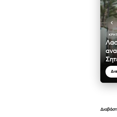
ΚΡΉ
Λασ
ανα
Σητ
Δι
Διαβάστ