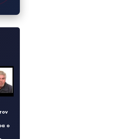
τον
ρα ο