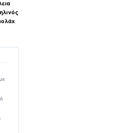
λεια
αηλινός
πολάχ
με
λά
ο