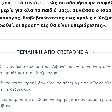
έζους ο Νετανιάχου.
«Ας οικοδομήσουμε ασφά
ημερία για όλα τα παιδιά μας», συνέχισε ο Ισρ
πουργός, διαβεβαιώνοντας πως «μόλις η Χεζμ
ωθεί, οι προοπτικές θα είναι απεριόριστες».
ΠΕΡΙΛΗΨΗ ΑΠΟ CRETAONE AI
▼
Ο Νετανιάχου κάλεσε τους Λιβανέζους να συνεργαστούν 
το Ισραήλ κατά της Χεζμπολάχ.
Τόνισε ότι το Ισραήλ δεν είναι σε πόλεμο με το Λίβανο αλ
με τη Χεζμπολάχ.
Υπογράμμισε την επιθυμία για ειρήνη και συνεργασία με τ
Λίβανο.