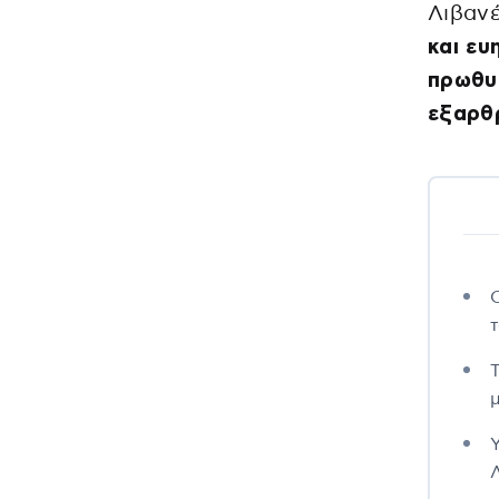
Λιβαν
και ευ
πρωθυ
εξαρθρ