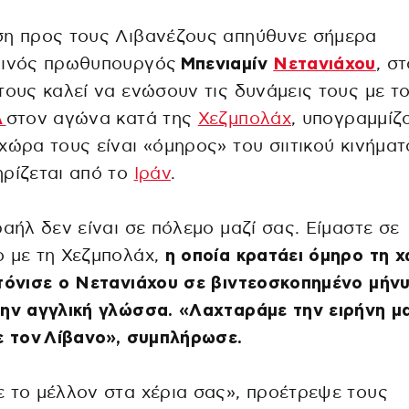
ση προς τους Λιβανέζους απηύθυνε σήμερα
λινός πρωθυπουργός
Μπενιαμίν
Νετανιάχου
, σ
τους καλεί να ενώσουν τις δυνάμεις τους με τ
λ
στον αγώνα κατά της
Χεζμπολάχ
, υπογραμμίζ
χώρα τους είναι «όμηρος» του σιιτικού κινήμα
ρίζεται από το
Ιράν
.
ραήλ δεν είναι σε πόλεμο μαζί σας. Είμαστε σε
 με τη Χεζμπολάχ,
η οποία κρατάει όμηρο τη 
τόνισε ο Νετανιάχου σε βιντεοσκοπημένο μήν
ην αγγλική γλώσσα. «Λαχταράμε την ειρήνη μ
ε τον Λίβανο», συμπλήρωσε.
 το μέλλον στα χέρια σας», προέτρεψε τους