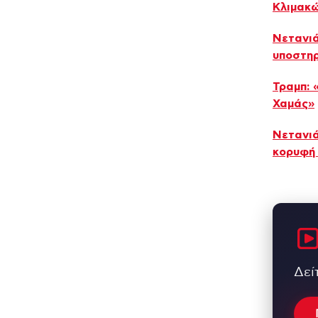
Κλιμακώ
Νετανιά
υποστηρ
Τραμπ: 
Χαμάς»
Νετανιά
κορυφή
Δεί