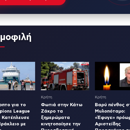
μοφιλή
Κρήτη
Κρήτη
οπτο για το
Φωτιά στην Κάτω
Βαρύ πένθος σ
pions League
Ζάκρο τα
Μυλοπόταμο:
: Κατέπλευσε
ξημερώματα
«Έφυγε» πρόω
Ηράκλειο με
κινητοποίησε την
Αριστείδης