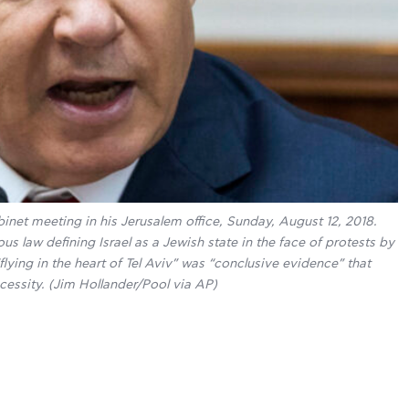
net meeting in his Jerusalem office, Sunday, August 12, 2018.
 law defining Israel as a Jewish state in the face of protests by
flying in the heart of Tel Aviv” was “conclusive evidence” that
cessity. (Jim Hollander/Pool via AP)