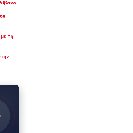
 Λίβανο
που
 με τη
στην