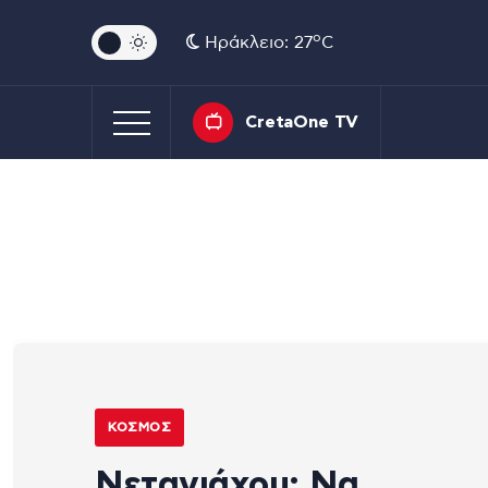
o
Ηράκλειο: 27
C
CretaOne TV
ΚΌΣΜΟΣ
Νετανιάχου: Να