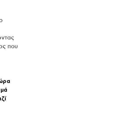
το
ο
οντας
τος που
χώρα
υμά
αζί