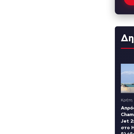
Δη
Κρήτη
Απρό
Cham
Jet 2
στο 