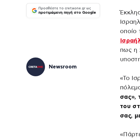
Προσθέστε το cretaone.gr ως
Έκκλη
προτιμώμενη πηγή στο Google
Ισραη
οποίο 
Ισραή
πως η 
υποστη
Newsroom
«Το Ισ
πόλεμο
σας», 
του στ
σας, μ
«Πάρτε