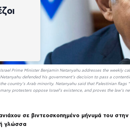
έζοι
Israel Prime Minister Benjamin Netanyahu addresses the weekly cabi
Netanyahu defended his government’s decision to pass a contentious
the country’s Arab minority. Netanyahu said that Palestinian flags “
many protesters oppose Israel’s existence, and proves the law’s ne
ανιάχου σε βιντεοσκοπημένο μήνυμά του στην
κή γλώσσα