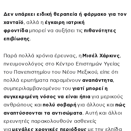
Δεν υπάρχει ειδική θεραπεία ή φάρμακο για τον
χανταϊό
, αλλά η
έγκαιρη ιατρική
φροντίδα
μπορεί να αυξήσει τις
πιθανότητες
επιβίωσης
.
Παρά πολλά χρόνια έρευνας, η
Μισέλ Χάρκινς
,
πνευμονολόγος στο Κέντρο Επιστημών Υγείας
του Πανεπιστημίου του Νέου Μεξικού, είπε ότι
πολλά ερωτήματα παραμένουν
αναπάντητα
,
συμπεριλαμβανομένου του
γιατί μπορεί η
συγκεκριμένη νόσος να είναι ήπια
για μερικούς
ανθρώπους και
πολύ σοβαρή
για άλλους και
πώς
αναπτύσσονται τα αντισώματα
. Αυτή και άλλοι
ερευνητές παρακολουθούν ασθενείς
για
μεγάλες χρονικές περιόδους
με την ελπίδα