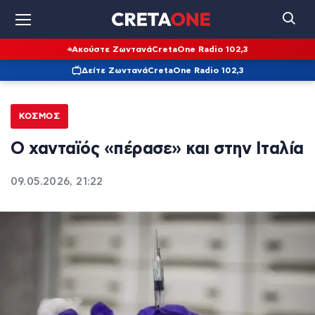
Ακούστε Ζωντανά
CretaOne Radio 102,3
Δείτε Ζωντανά
CretaOne Radio 102,3
ΚΌΣΜΟΣ
Ο χανταϊός «πέρασε» και στην Ιταλία
09.05.2026, 21:22