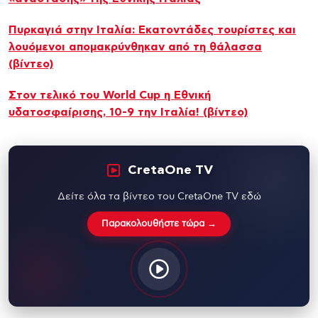
Πυρκαγιά στην Ιταλία: Εκατοντάδες τουρίστες και
λουόμενοι απομακρύνθηκαν από τη θάλασσα
(βίντεο)
Στον τελικό του World Cup η Εθνική
υδατοσφαίρισης, 10-9 την Ιταλία! (βίντεο)
CretaOne TV
Δείτε όλα τα βίντεο του CretaOne TV εδώ
Παρακολουθήστε τώρα →