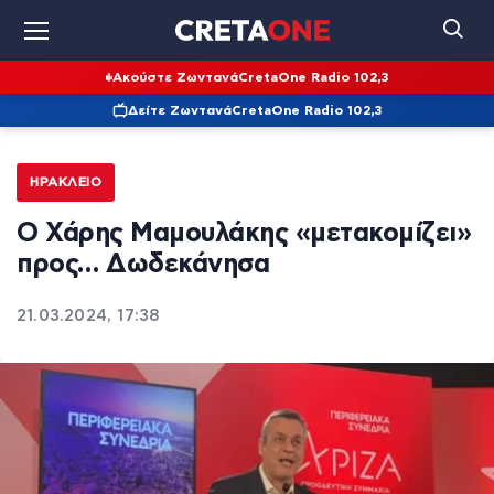
Ακούστε Ζωντανά
CretaOne Radio 102,3
Δείτε Ζωντανά
CretaOne Radio 102,3
ΗΡΆΚΛΕΙΟ
Ο Χάρης Μαμουλάκης «μετακομίζει»
προς… Δωδεκάνησα
21.03.2024, 17:38