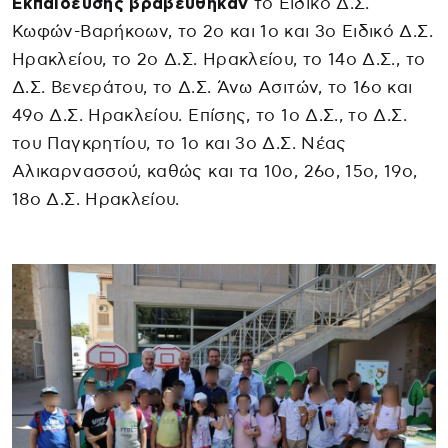
Εκπαίδευσης βραβεύθηκαν
το Ειδικό Δ.Σ.
Κωφών-Βαρήκοων, το 2ο και 1ο και 3ο Ειδικό Δ.Σ.
Ηρακλείου, το 2ο Δ.Σ. Ηρακλείου, το 14ο Δ.Σ., το
Δ.Σ. Βενεράτου, το Δ.Σ. Άνω Ασιτών, το 16ο και
49ο Δ.Σ. Ηρακλείου. Επίσης, το 1ο Δ.Σ., το Δ.Σ.
του Παγκρητίου, το 1ο και 3ο Δ.Σ. Νέας
Αλικαρνασσού, καθώς και τα 10ο, 26ο, 15ο, 19ο,
18ο Δ.Σ. Ηρακλείου.