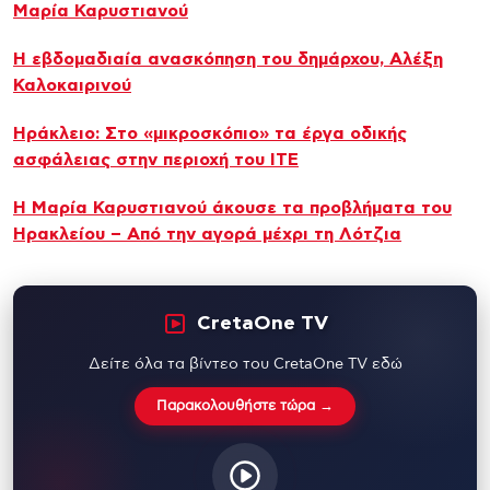
Μαρία Καρυστιανού
Η εβδομαδιαία ανασκόπηση του δημάρχου, Αλέξη
Καλοκαιρινού
Ηράκλειο: Στο «μικροσκόπιο» τα έργα οδικής
ασφάλειας στην περιοχή του ΙΤΕ
Η Μαρία Καρυστιανού άκουσε τα προβλήματα του
Ηρακλείου – Από την αγορά μέχρι τη Λότζια
CretaOne TV
Δείτε όλα τα βίντεο του CretaOne TV εδώ
Παρακολουθήστε τώρα →