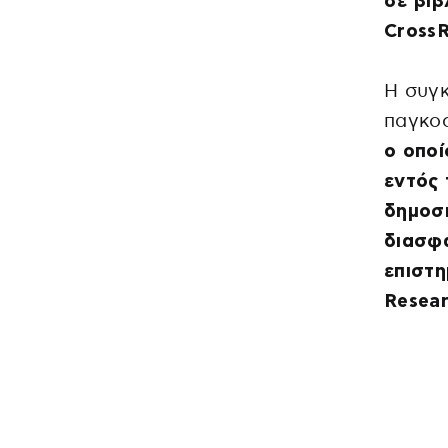
σε βιβ
CrossR
Η συγκ
παγκοσ
ο οποί
εντός 
δημοσι
διασφα
επιστη
Resear