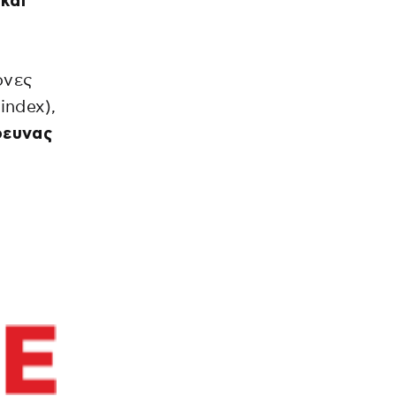
και
ονες
index),
ρευνας
α