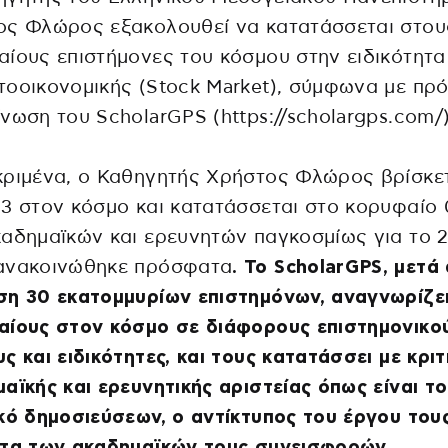
ος Φλώρος εξακολουθεί να κατατάσσεται στου
ίους επιστήμονες του κόσμου στην ειδικότητα
οοικονομικής (Stock Market), σύμφωνα με πρ
νωση του ScholarGPS (https://scholargps.com/)
ριμένα, ο Καθηγητής Χρήστος Φλώρος βρίσκετ
3 στον κόσμο και κατατάσσεται στο κορυφαίο 
αδημαϊκών και ερευνητών παγκοσμίως για το 2
ανακοινώθηκε πρόσφατα
. Το ScholarGPS, μετά
η 30 εκατομμυρίων επιστημόνων, αναγνωρίζει
αίους στον κόσμο σε διάφορους επιστημονικο
ς και ειδικότητες, και τους κατατάσσει με κριτ
αϊκής και ερευνητικής αριστείας όπως είναι το
κό δημοσιεύσεων, ο αντίκτυπος του έργου τους
ητα των ακαδημαϊκών τους συνεισφορών.