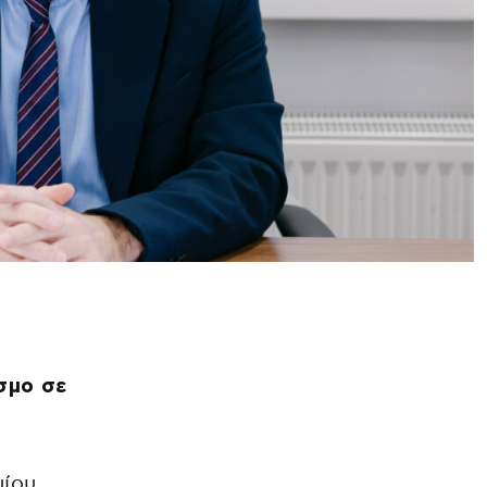
σμο σε
μίου