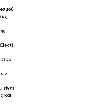
ρισμού
ίας
)
κής
e
Elect).
ήστου
εων
 είναι
ς και