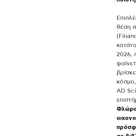
Επιπλέ
θέση σ
(Finan
κατάτα
2026, 
φαίνετ
βρίσκε
κόσμο,
AD Sci
επιστή
Φλώρο
οικονο
πρόσφα