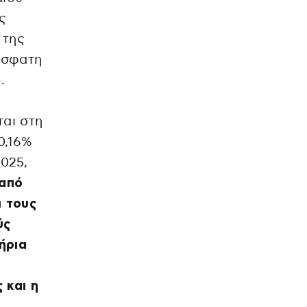
ς
 της
όσφατη
.
αι στη
0,16%
025,
 από
 τους
ύς
ήρια
 και η