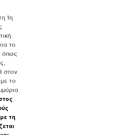
τη 1η
ς
τική
για το
ς όπως
ς,
3 στον
με το
ομμύρια
στος
ούς
με τη
ζεται