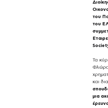
Διοίκη
Οικονο
του Πα
του Ε
συμμετ
Εταιρε
Societ
Τα κύρ
Φλώρο
χρηματ
και δι
σπουδα
μια ακ
έρευνα