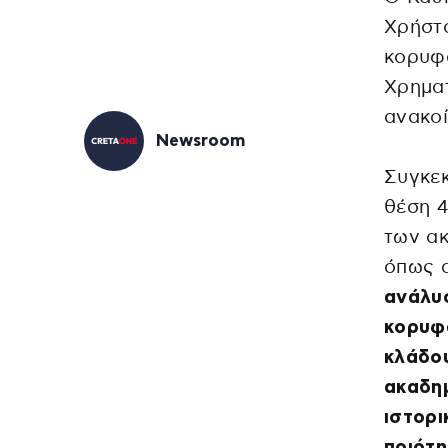
Χρήστ
κορυφα
Χρηματ
ανακοί
Newsroom
Συγκεκ
θέση 4
των ακ
όπως 
ανάλυσ
κορυφ
κλάδου
ακαδημ
ιστορι
ποιότ