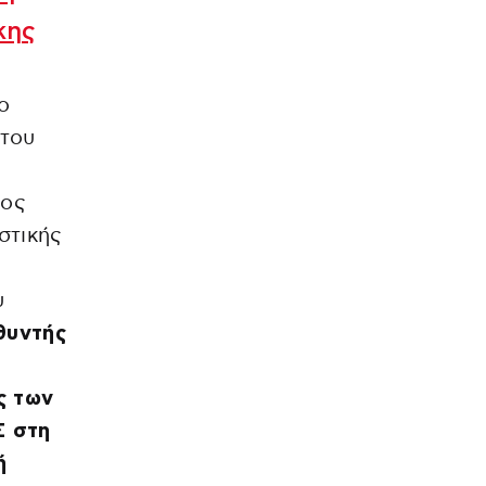
κης
ο
 του
ρος
στικής
υ
θυντής
ς των
Σ στη
ή