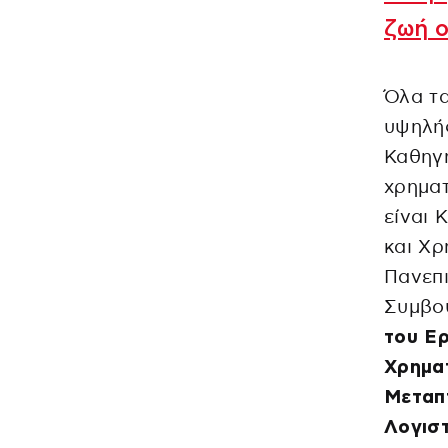
ζωή ο
Όλα τα
υψηλής
Καθηγ
χρημα
είναι 
και Χρ
Πανεπι
Συμβου
του Ερ
Χρηματ
Μεταπ
Λογιστ