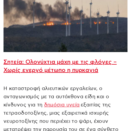
Σητεία: Ολονύχτια μάχη με τις φλόγες –
Χωρίς ενεργό μέτωπο η πυρκαγιά
Η καταστροφή αλιευτικών εργαλείων, ο
ανταγωνισμός με τα αυτόχθονα είδη και ο
κίνδυνος για τη
δημόσια υγεία
εξαιτίας της
τετραοδοτοξίνης, μιας εξαιρετικά ισχυρής
νευροτοξίνης που περιέχει το ψάρι, έχουν
μετατρέψει την παρουσία του σε ένα σύνθετο