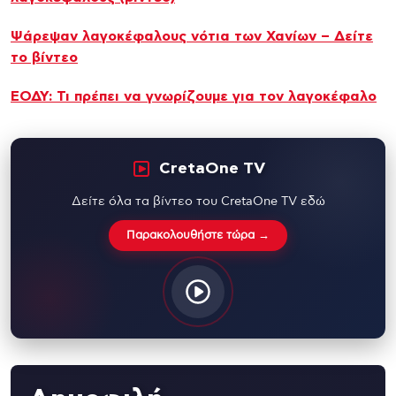
Ψάρεψαν λαγοκέφαλους νότια των Χανίων – Δείτε
το βίντεο
ΕΟΔΥ: Τι πρέπει να γνωρίζουμε για τον λαγοκέφαλο
CretaOne TV
Δείτε όλα τα βίντεο του CretaOne TV εδώ
Παρακολουθήστε τώρα →