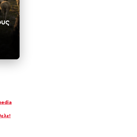
ους
media
θελε!