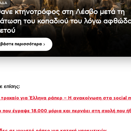
ΆΔΑ
ανε κτηνοτρόφος στη Λέσβο μετά τη
άτωση του κοπαδιού του λόγω αφθώδ
ετού
αβάστε περισσότερα
ε επίσης:
τροχαίο για Έλληνα ράπερ – Η ανακοίνωση στα social 
 που έγραψε 18.000 μόρια και περνάει στη σχολή που ή
δες σε γνωστό ράπερ για κατοχή ναρκωτικών