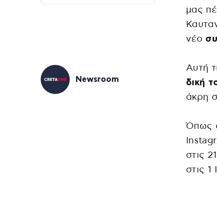
μας πέ
Καυταν
νέο
συ
Αυτή 
Newsroom
δική τ
άκρη σ
Όπως 
Instag
στις 2
στις 1