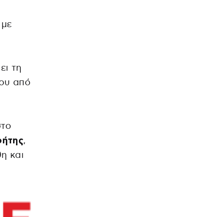
 με
ει τη
του από
στο
ρήτης
,
θη και