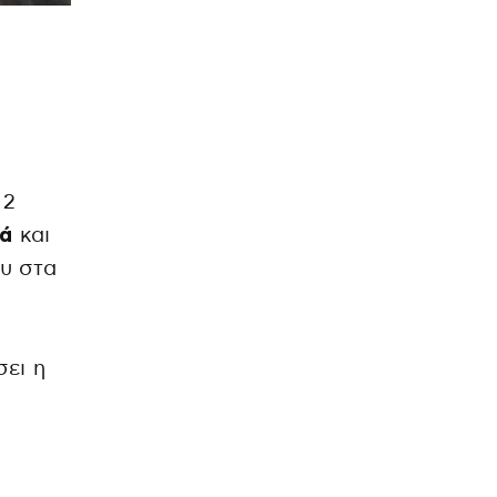
 2
ιά
και
ου στα
σει η