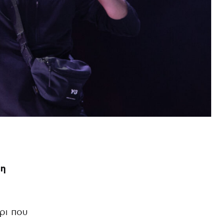
ση
ρι που