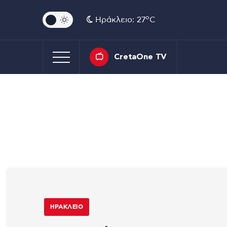
o
Ηράκλειο: 27
C
CretaOne TV
ΗΡΆΚΛΕΙΟ