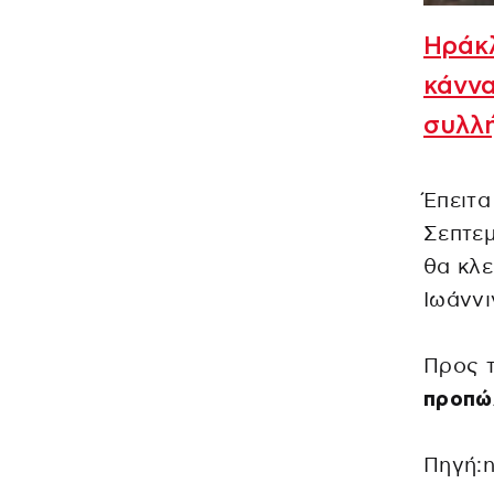
Ηράκλ
κάννα
συλλ
Έπειτα
Σεπτεμ
θα κλε
Ιωάννι
Προς τ
προπώλ
Πηγή:n