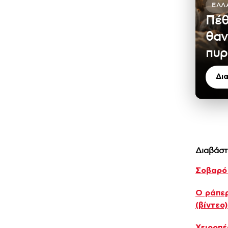
ΕΛΛ
Πέθ
θαν
πυρ
Δι
Διαβάστ
Σοβαρό 
Ο ράπερ
(βίντεο)
Χειροπέ