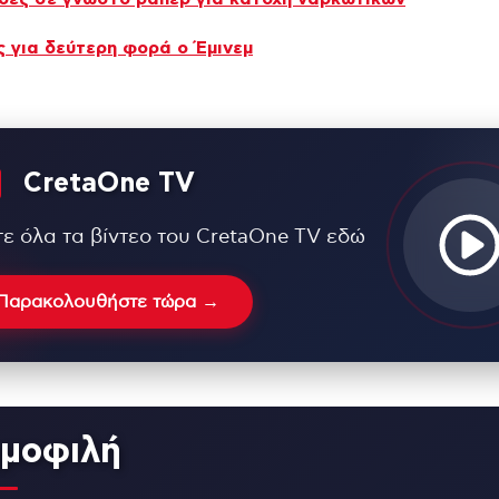
 για δεύτερη φορά ο Έμινεμ
CretaOne TV
τε όλα τα βίντεο του CretaOne TV εδώ
Παρακολουθήστε τώρα →
μοφιλή