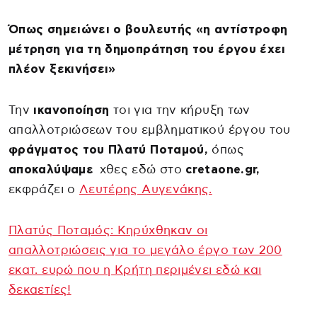
Όπως σημειώνει ο βουλευτής «η αντίστροφη
μέτρηση για τη δημοπράτηση του έργου έχει
πλέον ξεκινήσει»
Την
ικανοποίηση
τοι για την κήρυξη των
απαλλοτριώσεων του εμβληματικού έργου του
φράγματος του Πλατύ Ποταμού,
όπως
αποκαλύψαμε
χθες εδώ στο
cretaone.gr,
εκφράζει ο
Λευτέρης Αυγενάκης.
Πλατύς Ποταμός: Κηρύχθηκαν οι
απαλλοτριώσεις για το μεγάλο έργο των 200
εκατ. ευρώ που η Κρήτη περιμένει εδώ και
δεκαετίες!