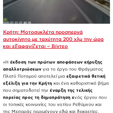
Κρήτη: Μοτοσυκλέτα προσπερνά
αυτοκίνητο με ταχύτητα 200 χλμ την ώρα
και εξαφανίζεται – Βίντεο
«Η
έκδοση των πρώτων αποφάσεων κήρυξης
απαλλοτριώσεων
για το έργο του Φράγματος
Πλατύ Ποταμού αποτελεί μια
εξαιρετικά θετική
εξέλιξη για την Κρήτη
και ένα καθοριστικό βήμα
που σηματοδοτεί την
έναρξη της τελικής
πορείας προς τη δημοπράτηση ε
νός έργου που
οι τοπικές κοινωνίες του νοτίου Ρεθύμνου και
της Μεσαράς περιμένουν εδώ και δεκαετίες.