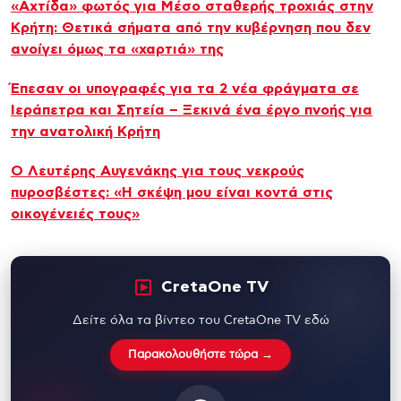
«Αχτίδα» φωτός για Μέσο σταθερής τροχιάς στην
Κρήτη: Θετικά σήματα από την κυβέρνηση που δεν
ανοίγει όμως τα «χαρτιά» της
Έπεσαν οι υπογραφές για τα 2 νέα φράγματα σε
Ιεράπετρα και Σητεία – Ξεκινά ένα έργο πνοής για
την ανατολική Κρήτη
Ο Λευτέρης Αυγενάκης για τους νεκρούς
πυροσβέστες: «Η σκέψη μου είναι κοντά στις
οικογένειές τους»
CretaOne TV
Δείτε όλα τα βίντεο του CretaOne TV εδώ
Παρακολουθήστε τώρα →