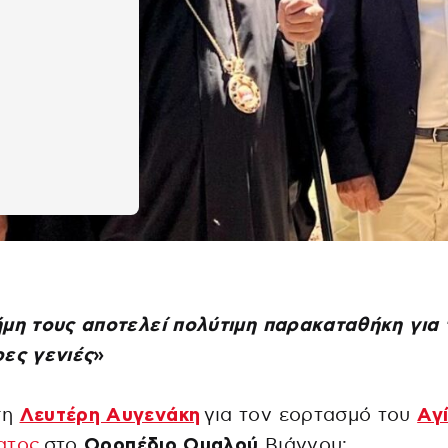
μη τους αποτελεί πολύτιμη παρακαταθήκη για 
ες γενιές
»
ση
Λευτέρη Αυγενάκη
για τον εορτασμό του
Αγ
ατος
στο
Οροπέδιο Ομαλού
Βιάννου: