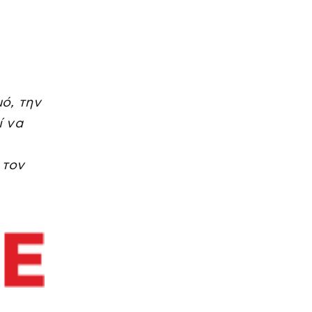
ό, την
ί να
 τον