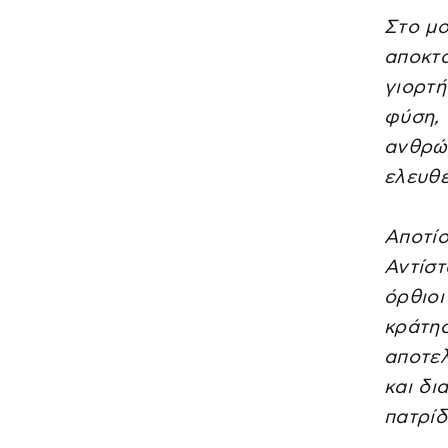
Στο μ
αποκτά
γιορτή
φύση, 
ανθρώ
ελευθε
Αποτίο
Αντίστ
όρθιοι
κράτησ
αποτελ
και δι
πατρίδ