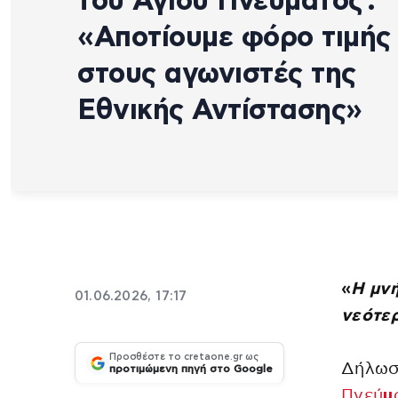
του Αγίου Πνεύματος :
«Αποτίουμε φόρο τιμής
στους αγωνιστές της
Εθνικής Αντίστασης»
«
Η μνή
01.06.2026, 17:17
νεότερ
Προσθέστε το cretaone.gr ως
Δήλω
προτιμώμενη πηγή στο Google
Πνεύ
μ