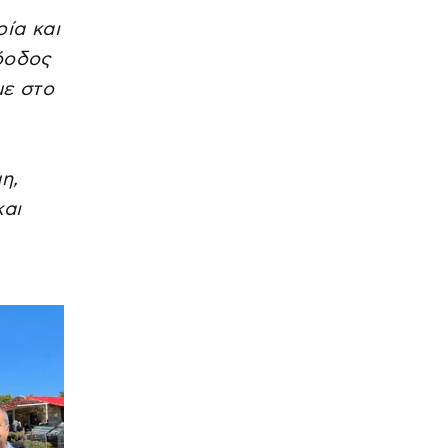
ρία και
ρόοδος
με στο
η,
και