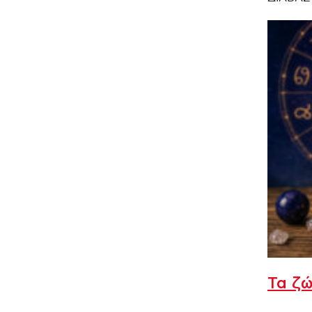
Τα ζώ