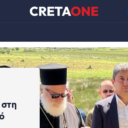
 στη
ό