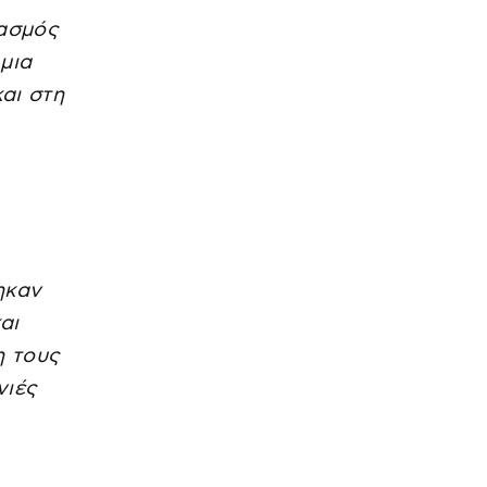
τασμός
μια
αι στη
ηκαν
αι
η τους
νιές