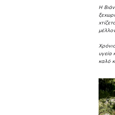
Η Βιάν
ξεχωρι
χτίζετ
μέλλον
Χρόνια
υγεία 
καλό κ