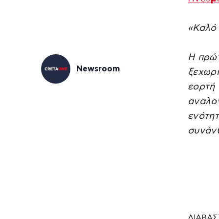
«Καλό 
Η πρώτ
Newsroom
ξεχωρι
εορτή 
αναλογ
ενότητ
συνάν
ΔΙΑΒΑΣ