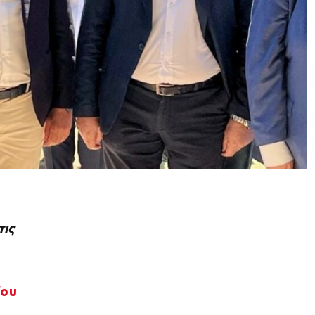
τις
ίου