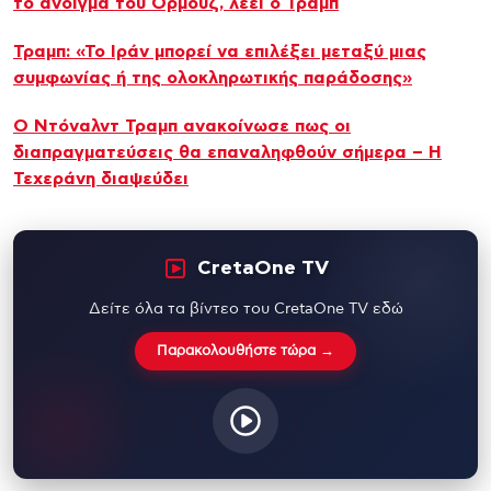
το άνοιγμα του Ορμούζ, λέει ο Τραμπ
Τραμπ: «Το Ιράν μπορεί να επιλέξει μεταξύ μιας
συμφωνίας ή της ολοκληρωτικής παράδοσης»
Ο Ντόναλντ Τραμπ ανακοίνωσε πως οι
διαπραγματεύσεις θα επαναληφθούν σήμερα – Η
Τεχεράνη διαψεύδει
CretaOne TV
Δείτε όλα τα βίντεο του CretaOne TV εδώ
Παρακολουθήστε τώρα →