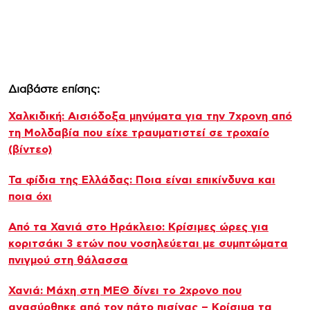
Διαβάστε επίσης:
Χαλκιδική: Αισιόδοξα μηνύματα για την 7χρονη από
τη Μολδαβία που είχε τραυματιστεί σε τροχαίο
(βίντεο)
Τα φίδια της Ελλάδας: Ποια είναι επικίνδυνα και
ποια όχι
Από τα Χανιά στο Ηράκλειο: Κρίσιμες ώρες για
κοριτσάκι 3 ετών που νοσηλεύεται με συμπτώματα
πνιγμού στη θάλασσα
Χανιά: Μάχη στη ΜΕΘ δίνει το 2χρονο που
ανασύρθηκε από τον πάτο πισίνας – Κρίσιμα τα