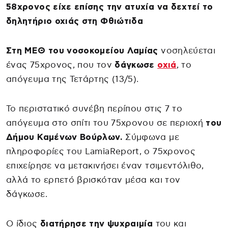
58χρονος είχε επίσης την ατυχία να δεχτεί το
δηλητήριο οχιάς στη Φθιώτιδα
Στη ΜΕΘ του νοσοκομείου Λαμίας
νοσηλεύεται
ένας 75χρονος, που τον
δάγκωσε
οχιά
, το
απόγευμα της Τετάρτης (13/5).
Το περιστατικό συνέβη περίπου στις 7 το
απόγευμα στο σπίτι του 75χρονου σε περιοχή
του
Δήμου Καμένων Βούρλων.
Σύμφωνα με
πληροφορίες του LamiaReport, ο 75χρονος
επιχείρησε να μετακινήσει έναν τσιμεντόλιθο,
αλλά το ερπετό βρισκόταν μέσα και τον
δάγκωσε.
Ο ίδιος
διατήρησε την ψυχραιμία
του και