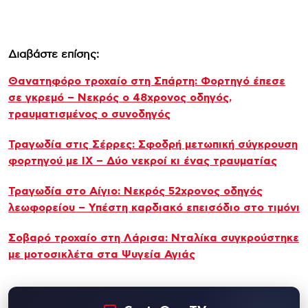
Διαβάστε επίσης:
Θανατηφόρο τροχαίο στη Σπάρτη: Φορτηγό έπεσε
σε γκρεμό – Νεκρός ο 48χρονος οδηγός,
τραυματισμένος ο συνοδηγός
Τραγωδία στις Σέρρες: Σφοδρή μετωπική σύγκρουση
φορτηγού με ΙΧ – Δύο νεκροί κι ένας τραυματίας
Τραγωδία στο Αίγιο: Νεκρός 52χρονος οδηγός
λεωφορείου – Υπέστη καρδιακό επεισόδιο στο τιμόνι
Σοβαρό τροχαίο στη Λάρισα: Νταλίκα συγκρούστηκε
με μοτοσικλέτα στα Ψυγεία Αγιάς