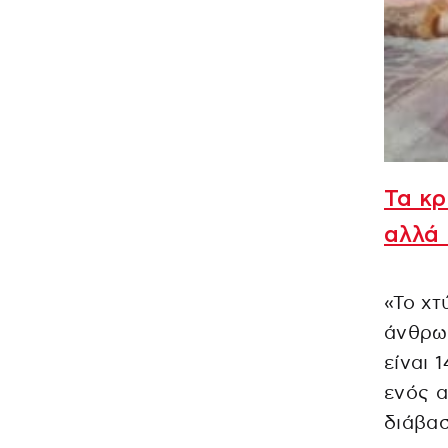
Τα κρ
αλλά 
«Το χτ
άνθρωπ
είναι 
ενός α
διάβασ