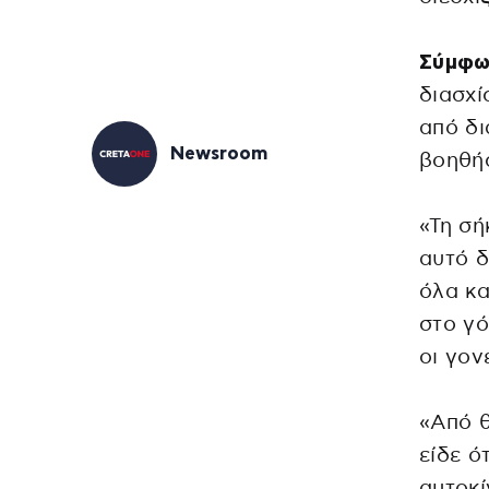
Σύμφων
διασχί
από δι
Newsroom
βοηθήσ
«Τη σή
αυτό δ
όλα κα
στο γό
οι γον
«Από θ
είδε ό
αυτοκί