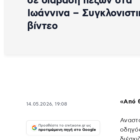
σε διάβαση πεζών στα
Ιωάννινα – Συγκλονιστι
βίντεο
«Από θ
14.05.2026, 19:08
Αναστ
Προσθέστε το cretaone.gr ως
οδηγός
προτιμώμενη πηγή στο Google
διέσχι