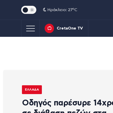
o
Ηράκλειο: 27
C
CretaOne TV
ΕΛΛΆΔΑ
Οδηγός παρέσυρε 14χρ