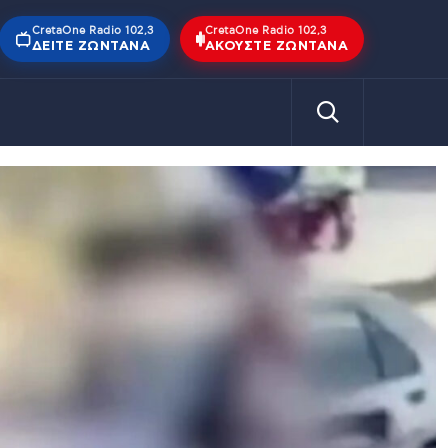
CretaOne Radio 102,3
CretaOne Radio 102,3
ΔΕΊΤΕ ΖΩΝΤΑΝΆ
ΑΚΟΎΣΤΕ ΖΩΝΤΑΝΆ