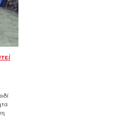
τεί
ιδί
ητα
τη