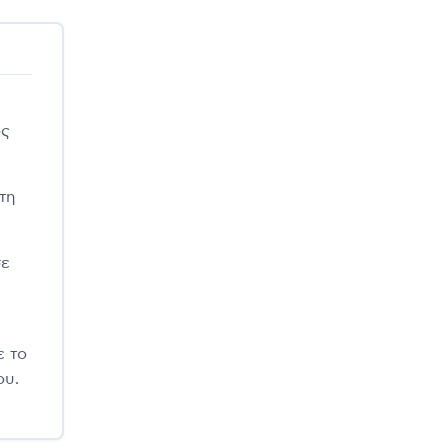
ός
τη
σε
ε το
ου.