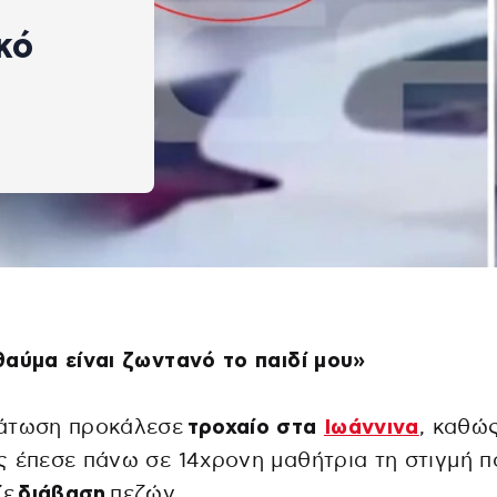
κό
αύμα είναι ζωντανό το παιδί μου»
άτωση προκάλεσε
τροχαίο
στα
Ιωάννινα
, καθώ
 έπεσε πάνω σε 14χρονη μαθήτρια τη στιγμή π
ζε
διάβαση
πεζών.