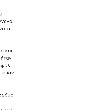
α
ννενα,
να τη
ο και
 ήταν
εφάλι,
 είπαν
 δρόμο,
ι από