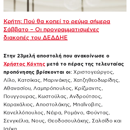
Κρήτη: Πού θα κοπεί το ρεύμα σήμερα
Σάββατο – Οι προγραμματισμένες
διακοπές του ΔΕΔΔΗΕ
Στην 23μελή αποστολή που ανακοίνωσε ο
Χρήστος Κόντης
μετά το πέρας της τελευταίας
προπόνησης βρίσκονται οι
: Χριστογεώργος,
Λίλο, Κατσίκας, Μαρινάκης, Χατζηθεοδωρίδης,
Αθανασίου, Λαμπρόπουλος, Κρίζμανιτς,
Πουγγουρας, Κωστούλας, Ανδρούτσος,
Καραχάλιος, Αποστολάκης, Μπαΐνοβιτς,
Κανελλόπουλος, Νέιρα, Ρομάνο, Φούντας,
Σενγκέλια, Νους, Θεοδοσουλάκης, Σαλσίδο και
Ισέκα.