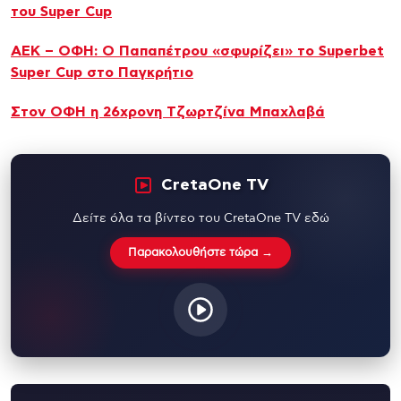
του Super Cup
ΑΕΚ – ΟΦΗ: Ο Παπαπέτρου «σφυρίζει» το Superbet
Super Cup στο Παγκρήτιο
Στον ΟΦΗ η 26χρονη Τζωρτζίνα Μπαχλαβά
CretaOne TV
Δείτε όλα τα βίντεο του CretaOne TV εδώ
Παρακολουθήστε τώρα →