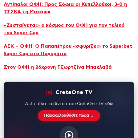
Αντίπαλοι ΟΦΗ: Προς Σόφια οι Κυπελλούχοι, 3-0 η
ΤΣΣΚΑ τη Μακάμπι
«Ζεσταίνεται» ο κόσμος του ΟΦΗ για τον τελικό
του Super Cup
ΑΕΚ – ΟΦΗ: Ο Παπαπέτρου «σφυρίζει» το Superbet
Super Cup στο Παγκρήτιο
Στον ΟΦΗ η 26χρονη Τζωρτζίνα Μπαχλαβά
CretaOne TV
Δείτε όλα τα βίντεο του CretaOne TV εδώ
Παρακολουθήστε τώρα →