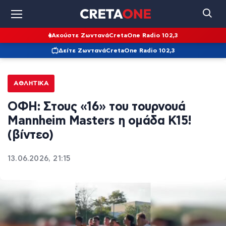
Ακούστε Ζωντανά
CretaOne Radio 102,3
Δείτε Ζωντανά
CretaOne Radio 102,3
ΑΘΛΗΤΙΚΆ
ΟΦΗ: Στους «16» του τουρνουά
Mannheim Masters η ομάδα Κ15!
(βίντεο)
13.06.2026, 21:15