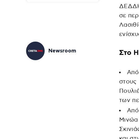
ΔΕΔΔΗ
σε περ
Λασιθ
ενίσχυ
Newsroom
Στο Η
Από
στους 
Πουλιέ
των πε
Από
Μινώα
Σκινιά
και στ