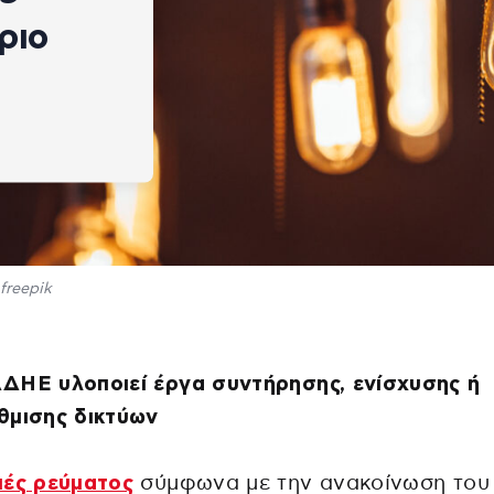
ριο
freepik
ΔΗΕ υλοποιεί έργα συντήρησης, ενίσχυσης ή
θμισης δικτύων
πές ρεύματος
σύμφωνα με την ανακοίνωση του