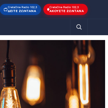
CretaOne Radio 102,3
CretaOne Radio 102,3
ΔΕΊΤΕ ΖΩΝΤΑΝΆ
ΑΚΟΎΣΤΕ ΖΩΝΤΑΝΆ