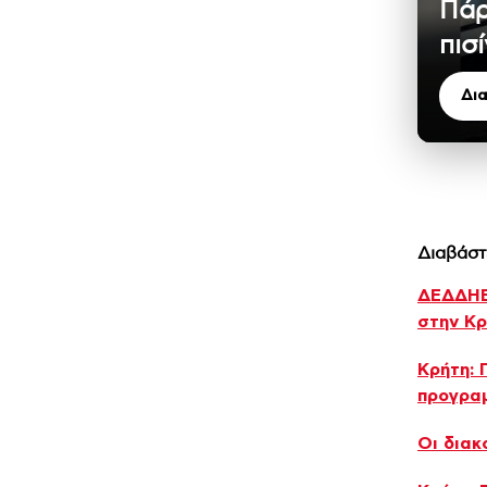
Πάρ
πισ
Δι
Διαβάστ
ΔΕΔΔΗΕ:
στην Κρ
Κρήτη: 
προγρα
Οι διακ