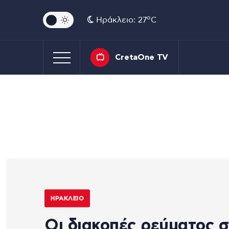
o
Ηράκλειο: 27
C
CretaOne TV
ΗΡΆΚΛΕΙΟ
Οι διακοπές ρεύματος σ