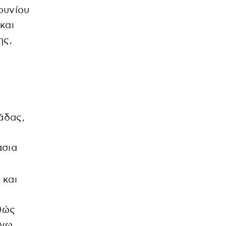
ουνίου
και
ης,
άδας,
άσια
 και
,
αθώς
άνω