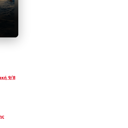
ακή 9/8
ης