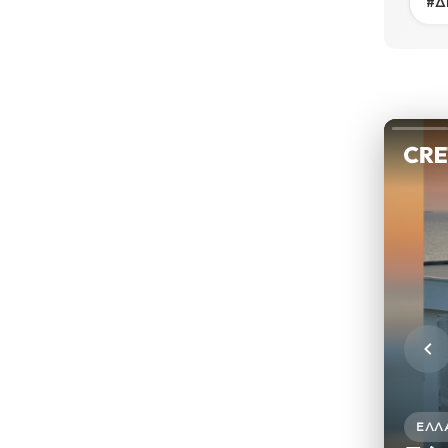
#Δ
ΕΛΛ