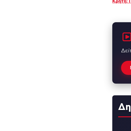
Κρήτη: 
Δεί
Δη