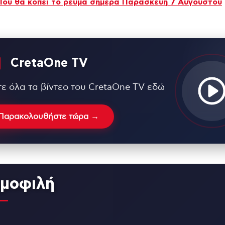
Πού θα κοπεί το ρεύμα σήμερα Παρασκευή 7 Αυγούστου
CretaOne TV
τε όλα τα βίντεο του CretaOne TV εδώ
Παρακολουθήστε τώρα →
μοφιλή