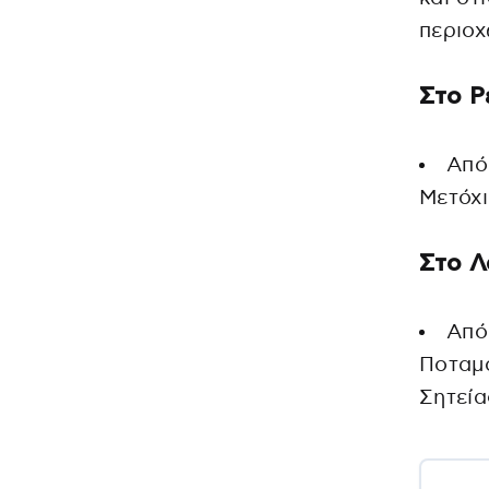
περιοχ
Στο Ρ
Από
Μετόχι
Στο Λ
Από
Ποταμό
Σητεία