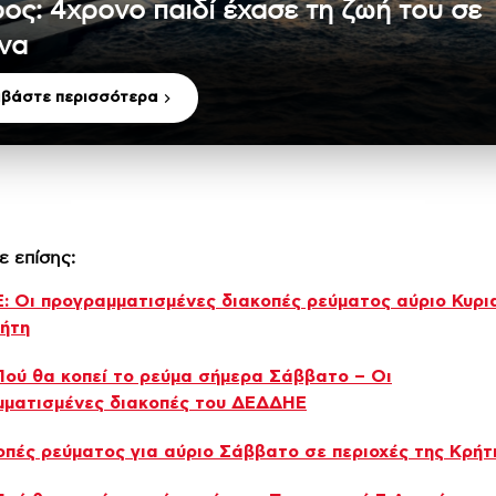
ος: 4χρονο παιδί έχασε τη ζωή του σε
ίνα
αβάστε περισσότερα
ε επίσης:
 Oι προγραμματισμένες διακοπές ρεύματος αύριο Κυρι
ήτη
Πού θα κοπεί το ρεύμα σήμερα Σάββατο – Οι
μματισμένες διακοπές του ΔΕΔΔΗΕ
οπές ρεύματος για αύριο Σάββατο σε περιοχές της Κρήτ