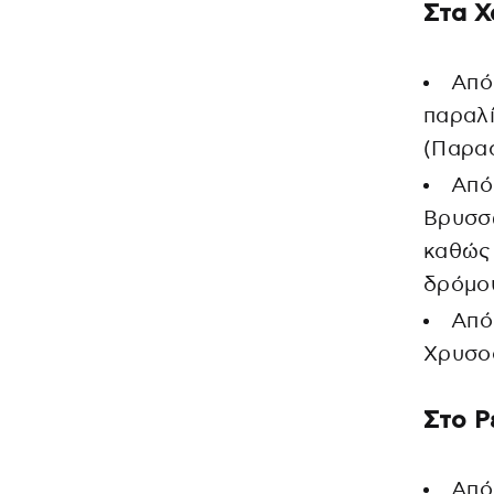
Στα Χ
Από
παραλί
(Παρασ
Από 
Βρυσσώ
καθώς 
δρόμο
Από 
Χρυσοσ
Στο Ρ
Από