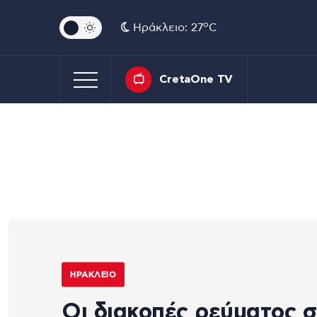
o
Ηράκλειο: 27
C
CretaOne TV
ΗΡΆΚΛΕΙΟ
Οι διακοπές ρεύματος σ