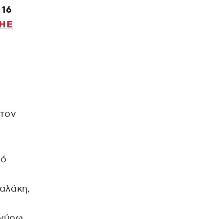
 16
ΗΕ
στον
δό
αλάκη,
 γύρω