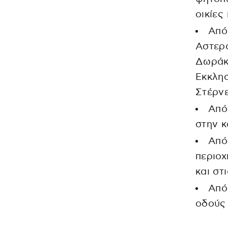
οικίες
Από
Αστερο
Δωράκι
Εκκλησ
Στέρνε
Από
στην κ
Από
περιοχ
και στ
Από
οδούς 