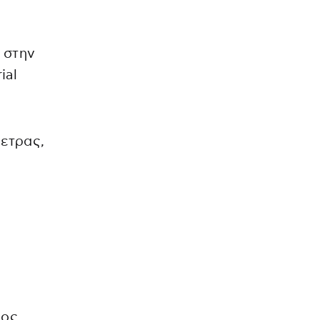
 στην
ial
ετρας,
ος,