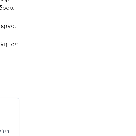
δρου,
θερνα,
λη, σε
ρήτη