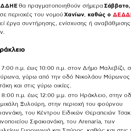
ΕΔΔΗΕ
θα πραγματοποιηθούν σήμερα
Σάββατο,
σε περιοχές του νομού
Χανίων
,
καθώς ο
ΔΕΔΔ
εί έργα συντήρησης, ενίσχυσης ή αναβάθμισης
ν.
ράκλειο
 7:00 π.μ. έως 10:00 π.μ. στον Δήμο Μαλεβίζι, 
Μύρωνα, γύρω από την οδό Νικολάου Μύρωνος
άκη και στις γύρω οικίες.
 8:00 π.μ. έως 12:00 μ.μ. στο Ηράκλειο, στην ο
μιχάλη Ξυλούρη, στην περιοχή του φούρνου
ιαννάκη, του Κέντρου Ειδικών Θεραπειών Τσακ
νοποιείου Σφακιανάκη, του Arenaria, των
λείων Γυρογωνιά και Σπύρος, καθώς και στις