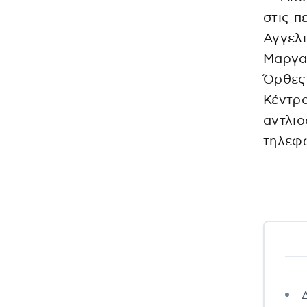
στις π
Αγγελι
Μαργαρ
Όρθες,
Κέντρο
αντλιο
τηλεφω