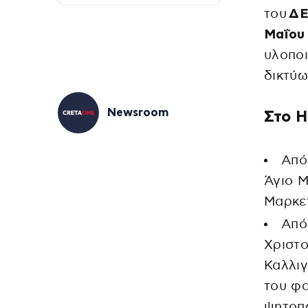
του
Δ
Μαΐου
υλοποι
δικτύω
Newsroom
Στο Η
Από
Άγιο 
Μαρκετ
Από
Χριστο
Καλλιγ
του φα
ψητοπω