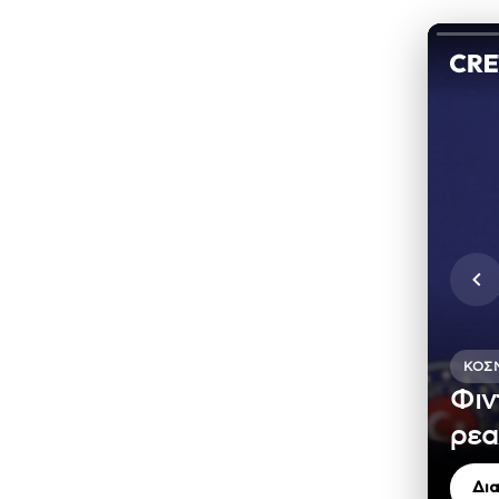
ΚΌΣ
Φιν
ρεα
Δι