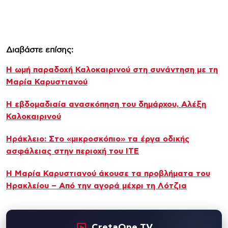
Διαβάστε επίσης:
Η ωμή παραδοχή Καλοκαιρινού στη συνάντηση με τη
Μαρία Καρυστιανού
Η εβδομαδιαία ανασκόπηση του δημάρχου, Αλέξη
Καλοκαιρινού
Ηράκλειο: Στο «μικροσκόπιο» τα έργα οδικής
ασφάλειας στην περιοχή του ΙΤΕ
Η Μαρία Καρυστιανού άκουσε τα προβλήματα του
Ηρακλείου – Από την αγορά μέχρι τη Λότζια
CretaOne TV