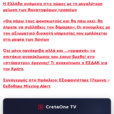
Η Ελλάδα ανάμεσα στις χώρες με τη μεγαλύτερη
μείωση των θανατηφόρων τροχαίων
«Θα πάρω τους φουσκωτούς και θα πάω εκεί, θα
έπρεπε να συλλάβεις τον δήμαρχο»: Οι συνομιλίες με
τον αξιωματικό διοικητή υπηρεσίας που εμπλέκεται
στη μαφία των Χανίων
Όχι μόνο πανάκριβα αλλά και …«ορφανά» τα
σπιτάκια ανακύκλωσης που έχουν βρεθεί στο
«στόχαστρο» έρευνας! Τι ανακοίνωσε ο ΕΣΔΑΚ για
την Κρήτη
Συναγερμός στο Ηράκλειο: Εξαφανίστηκε 17χρονη –
Εκδόθηκε Missing Alert
CretaOne TV