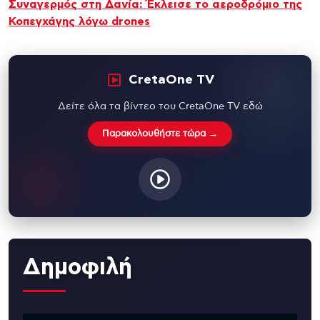
Συναγερμός στη Δανία: Έκλεισε το αεροδρόμιο της
Κοπεγχάγης λόγω drones
CretaOne TV
Δείτε όλα τα βίντεο του CretaOne TV εδώ
Παρακολουθήστε τώρα →
Δημοφιλή