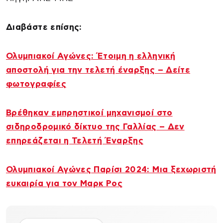
Διαβάστε επίσης:
Ολυμπιακοί Αγώνες: Έτοιμη η ελληνική
αποστολή για την τελετή έναρξης – Δείτε
φωτογραφίες
Βρέθηκαν εμπρηστικοί μηχανισμοί στο
σιδηροδρομικό δίκτυο της Γαλλίας – Δεν
επηρεάζεται η Τελετή Έναρξης
Ολυμπιακοί Αγώνες Παρίσι 2024: Μια ξεχωριστή
ευκαιρία για τον Μαρκ Ρος