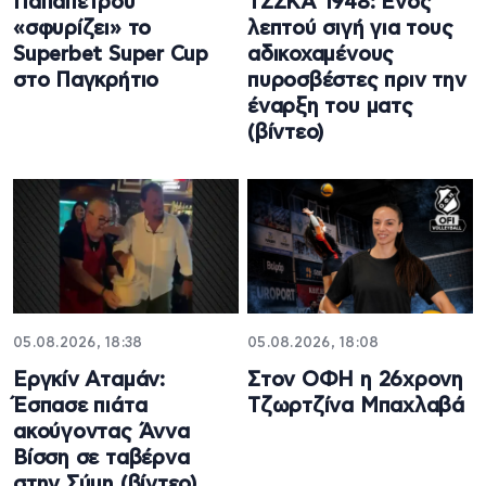
Παπαπέτρου
ΤΣΣΚΑ 1948: Ενός
«σφυρίζει» το
λεπτού σιγή για τους
Superbet Super Cup
αδικοχαμένους
στο Παγκρήτιο
πυροσβέστες πριν την
έναρξη του ματς
(βίντεο)
05.08.2026, 18:38
05.08.2026, 18:08
Εργκίν Αταμάν:
Στον ΟΦΗ η 26χρονη
Έσπασε πιάτα
Τζωρτζίνα Μπαχλαβά
ακούγοντας Άννα
Βίσση σε ταβέρνα
στην Σύμη (βίντεο)