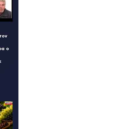
τον
ρα ο
ε