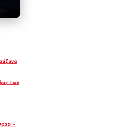
 σύζυγό
ελος των
2030 –