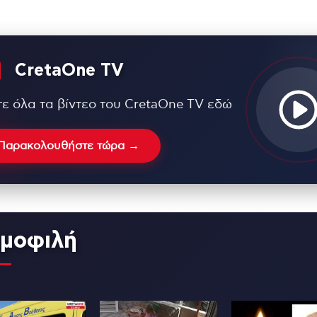
CretaOne TV
τε όλα τα βίντεο του CretaOne TV εδώ
Παρακολουθήστε τώρα →
μοφιλή