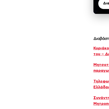
Δι
Διαβάστ
Κυριάκο
του – Δ
Μητσοτά
παραγω
Τηλεφων
Ελλάδας
Συνάντη
Μητροπο