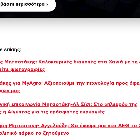
αβάστε περισσότερα
ε επίσης:
ς Μητσοτάκης: Καλοκαιρινές διακοπές στα Χανιά με τη
είτε φωτογραφίες
κης για MyAgro: Αξιοποιούμε την τεχνολογία προς όφ
γών μας
ική επικοινωνία Μητσοτάκη-Αλ Σίσι: Στο «πλευρό» της
 η Αίγυπτος για τις πρόσφατες πυρκαγιές
ση Μητσοτάκη- Αγγελούδη: Θα έχουμε μία νέα ΔΕΘ το 
λιτικό πάρκο το ζητούμενο