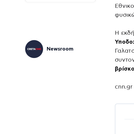
Εθνικ
φυσικ
Η εκδή
Υποδο
Newsroom
Γαλατσ
συντο
βρίσκο
cnn.gr