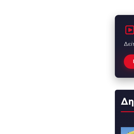
Δεί
Δη