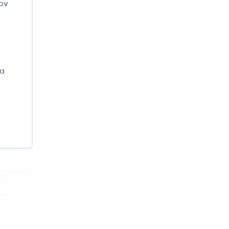
ον
ια