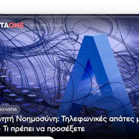
πριν από 3 ώρες
ΝΟΛΟΓΊΑ
νητή Νοημοσύνη: Τηλεφωνικές απάτες 
– Τι πρέπει να προσέξετε