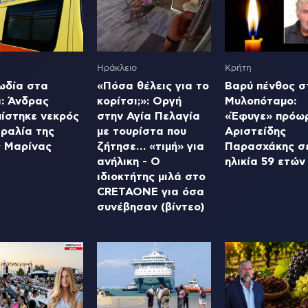
Ηράκλειο
Κρήτη
ωδία στα
«Πόσα θέλεις για το
Βαρύ πένθος σ
ά: Άνδρας
κορίτσι;»: Οργή
Μυλοπόταμο:
πίστηκε νεκρός
στην Αγία Πελαγία
«Έφυγε» πρόω
ραλία της
με τουρίστα που
Αριστείδης
ς Μαρίνας
ζήτησε… «τιμή» για
Παρασχάκης σ
ανήλικη - Ο
ηλικία 59 ετών
ιδιοκτήτης μιλά στο
CRETAONE για όσα
συνέβησαν (βίντεο)