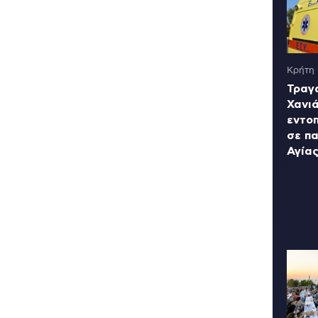
Κρήτη
Τραγ
Χανι
εντο
σε πα
Αγία