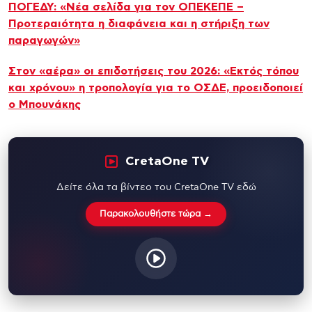
ΠΟΓΕΔΥ: «Νέα σελίδα για τον ΟΠΕΚΕΠΕ –
Προτεραιότητα η διαφάνεια και η στήριξη των
παραγωγών»
Στον «αέρα» οι επιδοτήσεις του 2026: «Εκτός τόπου
και χρόνου» η τροπολογία για το ΟΣΔΕ, προειδοποιεί
ο Μπουνάκης
CretaOne TV
Δείτε όλα τα βίντεο του CretaOne TV εδώ
Παρακολουθήστε τώρα →