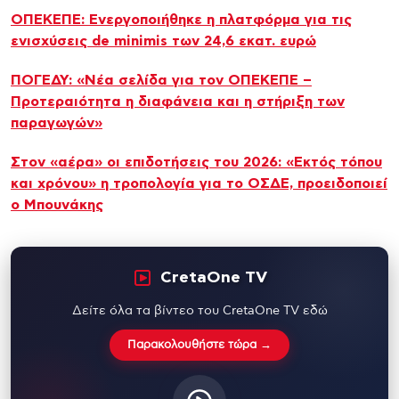
ΟΠΕΚΕΠΕ: Ενεργοποιήθηκε η πλατφόρμα για τις
ενισχύσεις de minimis των 24,6 εκατ. ευρώ
ΠΟΓΕΔΥ: «Νέα σελίδα για τον ΟΠΕΚΕΠΕ –
Προτεραιότητα η διαφάνεια και η στήριξη των
παραγωγών»
Στον «αέρα» οι επιδοτήσεις του 2026: «Εκτός τόπου
και χρόνου» η τροπολογία για το ΟΣΔΕ, προειδοποιεί
ο Μπουνάκης
CretaOne TV
Δείτε όλα τα βίντεο του CretaOne TV εδώ
Παρακολουθήστε τώρα →