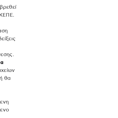
 βρεθεί
ΕΚΕΠΕ.
αση
είξεις
θεσης.
έα
ιχείων
 ή θα
μενη
μενο
,