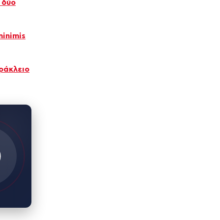
 δύο
inimis
ράκλειο