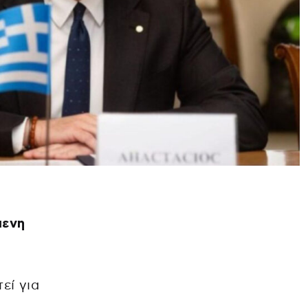
μενη
εί για