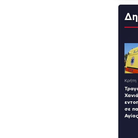
Δη
Κρήτη
Τραγ
Χανι
εντο
σε πα
Αγία