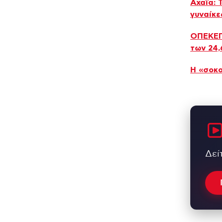
Αχαΐα: 
γυναίκε
ΟΠΕΚΕΠΕ
των 24,
Η «σοκο
Δεί