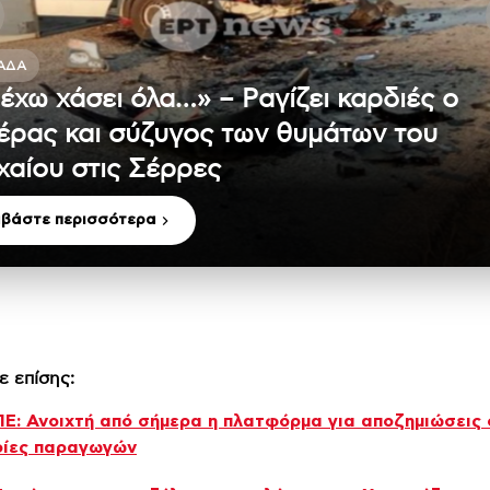
ΆΔΑ
 έχω χάσει όλα…» – Ραγίζει καρδιές ο
έρας και σύζυγος των θυμάτων του
χαίου στις Σέρρες
αβάστε περισσότερα
ε επίσης:
: Ανοιχτή από σήμερα η πλατφόρμα για αποζημιώσεις 
ρίες παραγωγών