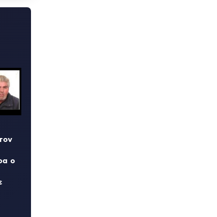
τον
ρα ο
ε