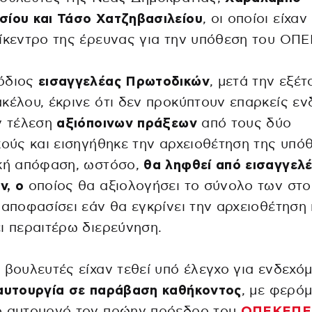
σίου και Τάσο Χατζηβασιλείου
, οι οποίοι είχαν
ίκεντρο της έρευνας για την υπόθεση του ΟΠ
όδιος
εισαγγελέας Πρωτοδικών
, μετά την εξέτ
κέλου, έκρινε ότι δεν προκύπτουν επαρκείς ενδ
ν τέλεση
αξιόποινων πράξεων
από τους δύο
κούς και εισηγήθηκε την αρχειοθέτηση της υπό
κή απόφαση, ωστόσο,
θα ληφθεί από εισαγγελ
ν, ο
οποίος θα αξιολογήσει το σύνολο των στο
 αποφασίσει εάν θα εγκρίνει την αρχειοθέτηση
ι περαιτέρω διερεύνηση.
 βουλευτές είχαν τεθεί υπό έλεγχο για ενδεχό
αυτουργία σε παράβαση καθήκοντος
, με φερό
ό αυτουργό τον πρώην πρόεδρο του
ΟΠΕΚΕΠΕ