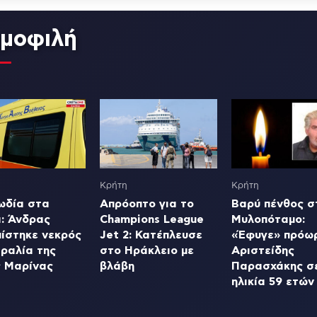
μοφιλή
Κρήτη
Κρήτη
ωδία στα
Απρόοπτο για το
Βαρύ πένθος σ
ά: Άνδρας
Champions League
Μυλοπόταμο:
πίστηκε νεκρός
Jet 2: Κατέπλευσε
«Έφυγε» πρόω
ραλία της
στο Ηράκλειο με
Αριστείδης
ς Μαρίνας
βλάβη
Παρασχάκης σ
ηλικία 59 ετών