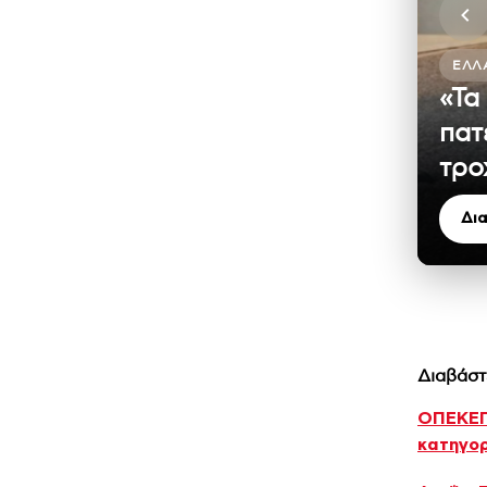
ΕΛΛ
«Τα
πατ
τρο
Δι
Διαβάστ
ΟΠΕΚΕΠΕ
κατηγο