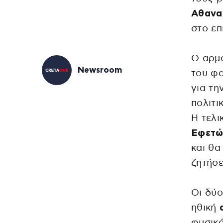
Αθανα
στο επ
Ο αρμ
Newsroom
του φα
για τη
πολιτι
Η τελι
Εφετώ
και θα
ζητήσε
Οι δύο
ηθική
φυσικ