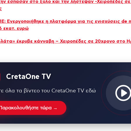
Την έσπασαν στο ξύλο και την λήστεψαν -Χειροπέδες σε
ς
: Ενεργοποιήθηκε η πλατφόρμα για τις ενισχύσεις de m
6 εκατ. ευρώ
λάτα» έκρυβε κάνναβη – Χειροπέδες σε 20χρονο στο Η
CretaOne TV
τε όλα τα βίντεο του CretaOne TV εδώ
Παρακολουθήστε τώρα →