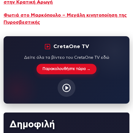
στην Κρατική Αρωγή
Φωτιά στο Μαρκόπουλο – Μεγάλη κινητοποίηση της
Πυροσβεστικής
CretaOne TV
Δείτε όλα τα βίντεο του CretaOne TV εδώ
Παρακολουθήστε τώρα →
Δημοφιλή