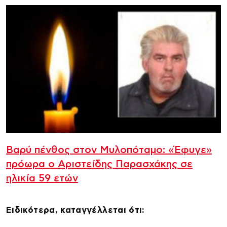
Βαρύ πένθος στον Μυλοπόταμο: «Έφυγε»
πρόωρα ο Αριστείδης Παρασχάκης σε
ηλικία 59 ετών
Ειδικότερα, καταγγέλλεται ότι: