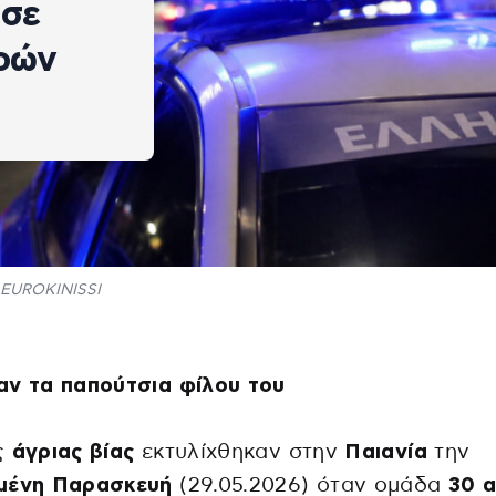
 σε
ρών
EUROKINISSI
αν τα παπούτσια φίλου του
ς
άγριας βίας
εκτυλίχθηκαν στην
Παιανία
την
μένη Παρασκευή
(29.05.2026) όταν ομάδα
30 α