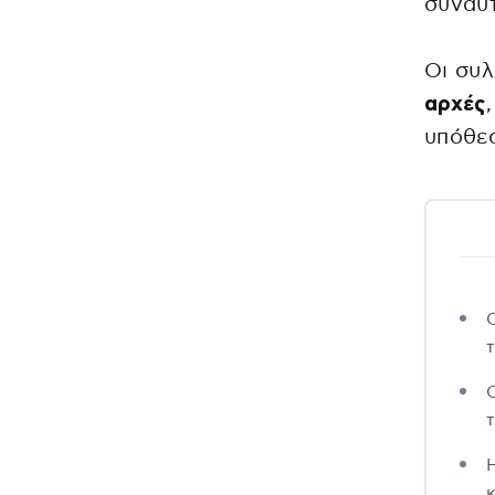
συναυ
Οι συ
αρχές
υπόθε
κ