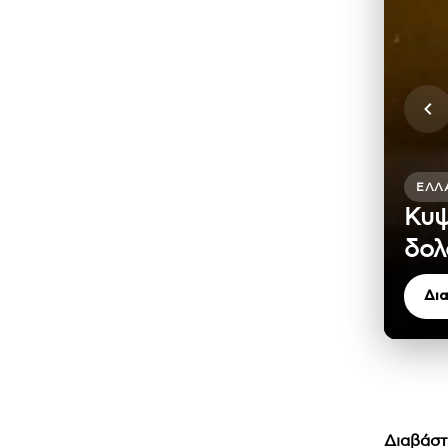
ΕΛΛ
Κυψ
δολ
Δι
Διαβάστ