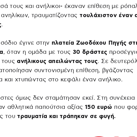
σά τους και ανήλικοι- έκαναν επίθεση με ρόπα
 ανηλίκων, τραυματίζοντας
τουλάχιστον έναν 
ς
.
ισόδιο έγινε στην
πλατεία Ζωοδόχου Πηγής στ
α
, όταν η ομάδα με τους
30 δράστες
προσέγγι
ά τους
ανήλικους απειλώντας τους
. Σε δευτερό
τοποίησαν συντονισμένη επίθεση, βγάζοντας
 και χτυπώντας στο κεφάλι έναν ανήλικο.
στες όμως δεν σταμάτησαν εκεί. Στη συνέχεια
αν αθλητικά παπούτσια αξίας
150 ευρώ
που φο
ος του
τραυματία και τράπηκαν σε φυγή.