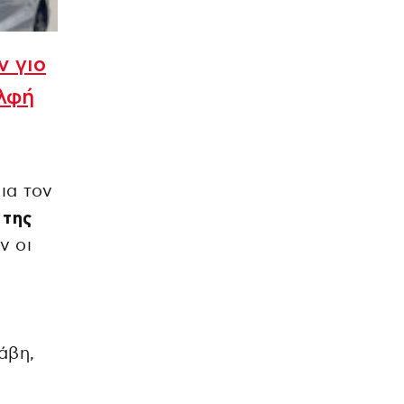
ν γιο
ελφή
ια τον
 της
ν οι
άβη,