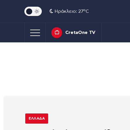
o
Ηράκλειο: 27
C
CretaOne TV
ΕΛΛΆΔΑ