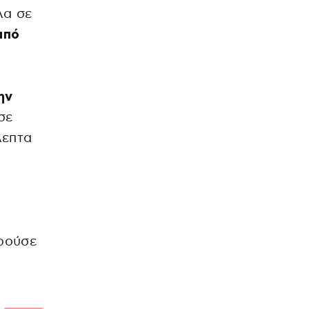
λα σε
από
ην
σε
λεπτα
ρούσε