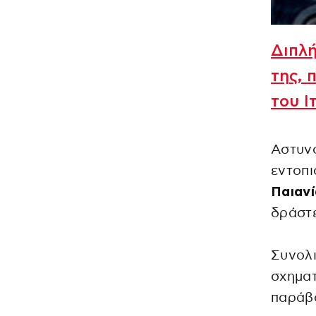
Διπλή
της, 
του Ι
Αστυνο
εντοπι
Παιανί
δράστ
Συνολ
σχηματ
παράβα