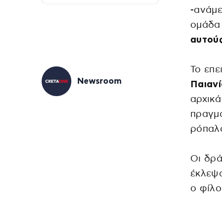
-ανάμε
ομάδα
αυτού
Το επε
Newsroom
Παιανί
αρχικ
πραγμα
ρόπαλα
Οι δρά
έκλεψ
ο φίλ