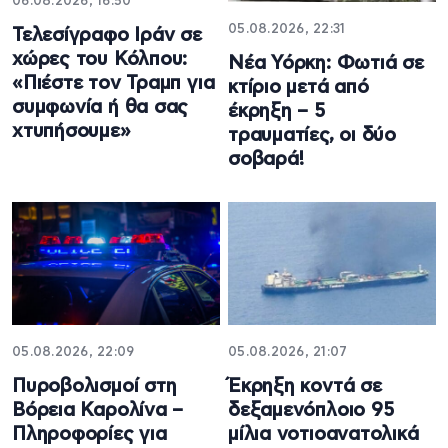
06.08.2026, 16:50
05.08.2026, 22:31
Τελεσίγραφο Ιράν σε
χώρες του Κόλπου:
Νέα Υόρκη: Φωτιά σε
«Πιέστε τον Τραμπ για
κτίριο μετά από
συμφωνία ή θα σας
έκρηξη – 5
χτυπήσουμε»
τραυματίες, οι δύο
σοβαρά!
05.08.2026, 22:09
05.08.2026, 21:07
Πυροβολισμοί στη
Έκρηξη κοντά σε
Βόρεια Καρολίνα –
δεξαμενόπλοιο 95
Πληροφορίες για
μίλια νοτιοανατολικά