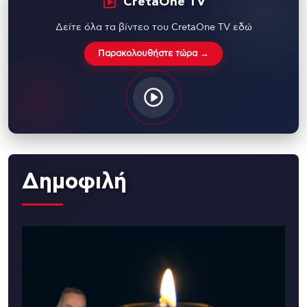
CretaOne TV
Δείτε όλα τα βίντεο του CretaOne TV εδώ
Παρακολουθήστε τώρα →
Δημοφιλή