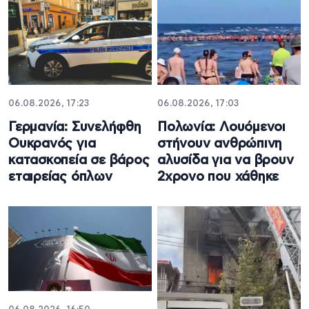
06.08.2026, 17:23
06.08.2026, 17:03
Γερμανία: Συνελήφθη
Πολωνία: Λουόμενοι
Ουκρανός για
στήνουν ανθρώπινη
κατασκοπεία σε βάρος
αλυσίδα για να βρουν
εταιρείας όπλων
2χρονο που χάθηκε