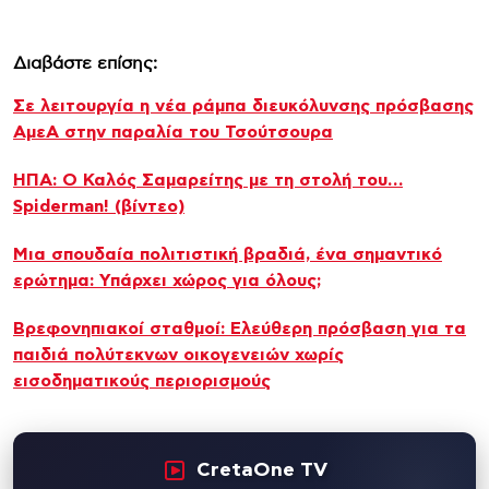
Διαβάστε επίσης:
Σε λειτουργία η νέα ράμπα διευκόλυνσης πρόσβασης
ΑμεΑ στην παραλία του Τσούτσουρα
ΗΠΑ: Ο Καλός Σαμαρείτης με τη στολή του…
Spiderman! (βίντεο)
Μια σπουδαία πολιτιστική βραδιά, ένα σημαντικό
ερώτημα: Υπάρχει χώρος για όλους;
Βρεφονηπιακοί σταθμοί: Ελεύθερη πρόσβαση για τα
παιδιά πολύτεκνων οικογενειών χωρίς
εισοδηματικούς περιορισμούς
CretaOne TV