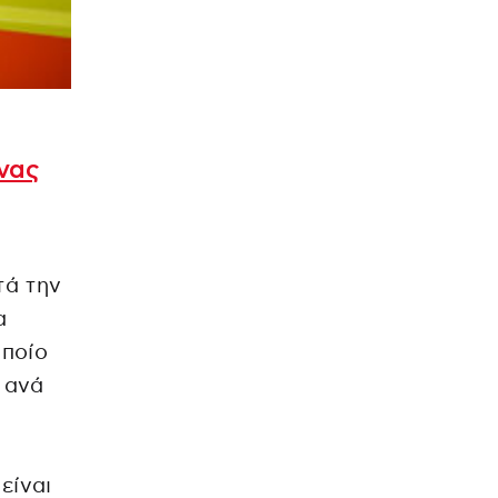
νας
τά την
α
οποίο
 ανά
είναι