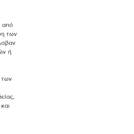
ι από
ση των
λαβαν
ών ή
 των
είας,
 και