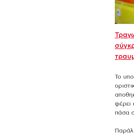
Τραγω
σύγκρ
τραυ
Το υπο
οριστι
αποθηκ
φέρει 
πάσα σ
Παράλλ