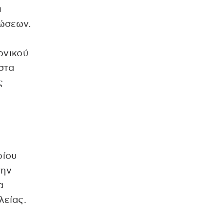
ι
λώσεων.
ονικού
στα
ς
ρίου
την
α
λείας.