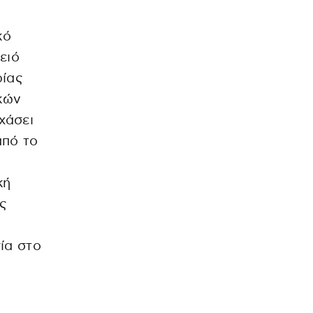
κό
ειό
ρίας
ικών
χάσει
από το
κή
ς
ία στο