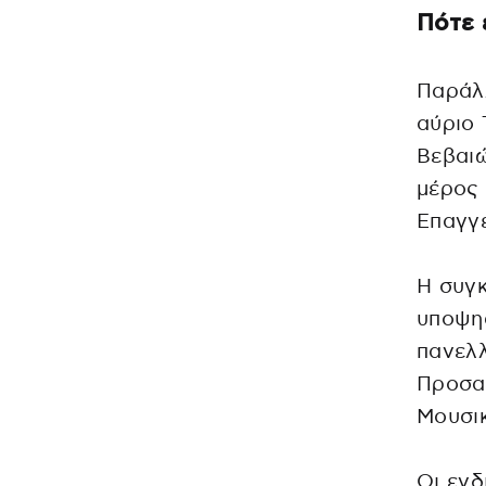
Πότε 
Παράλλ
αύριο 
Βεβαι
μέρος 
Επαγγε
Η συγκ
υποψη
πανελλ
Προσαν
Μουσι
Οι εν