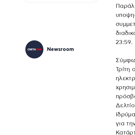
Παράλ
υποψηφ
συμμετ
διαδικ
23:59.
Newsroom
Σύμφων
Τρίτη 
ηλεκτρ
χρησι
πρόσβ
Δελτίο
Ιδρύμα
για τη
Κατάρτ