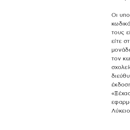
Οι υπο
κωδικ
τους ε
είτε σ
μονάδω
τον κω
σχολεί
διεύθυ
έκδοσή
«Ξέχασ
εφαρμο
Λύκειο