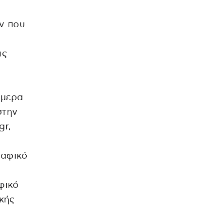
ν που
ις
ήμερα
στην
gr,
ραφικό
φικό
κής