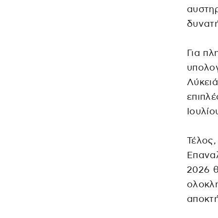
αυστηρ
δυνατή
Για πλ
υπολογ
Λύκειά
επιπλέ
Ιουλίο
Τέλος,
Επαναλ
2026 
ολοκλή
αποκτ