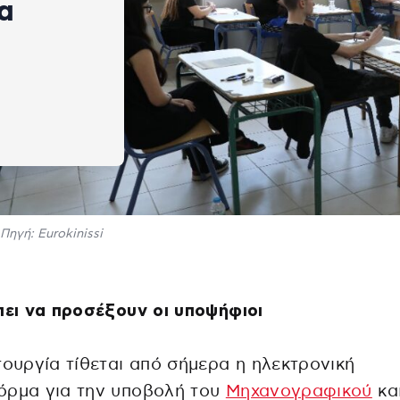
α
Πηγή: Eurokinissi
πει να προσέξουν οι υποψήφιοι
τουργία τίθεται από σήμερα η ηλεκτρονική
όρμα για την υποβολή του
Μηχανογραφικού
κα