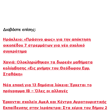
Διαβάστε επίσης:
Ηράκλειο: «Πράσινο φως» για την απόκτηση
οικοπέδου 7 στρεμμάτων για νέο σχολικό
συγκρότημα
Χανιά: Ολοκληρώθηκαν τα δωρεάν μαθήματα
κολύμβησης «Εις μνήμην του Θεόδωρου Εμμ.
Σταθάκη»
Νέα εποχή για 13 δημόσια λύκεια: Έρχεται το
πρόγραμμα IB – Όλες οι αλλαγές
Έρχονται σχολείο ΑμεΑ και Κέντρο Αγροτουριστικής
Εκπαίδευσης στην Ιεράπετρα: Στα χέρια του δήμου 2