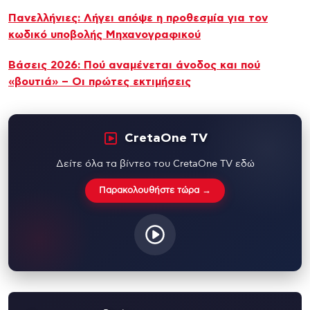
Πανελλήνιες: Λήγει απόψε η προθεσμία για τον
κωδικό υποβολής Μηχανογραφικού
Βάσεις 2026: Πού αναμένεται άνοδος και πού
«βουτιά» – Οι πρώτες εκτιμήσεις
CretaOne TV
Δείτε όλα τα βίντεο του CretaOne TV εδώ
Παρακολουθήστε τώρα →