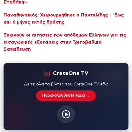
Σταθάκη»
Παναθηναϊκός: Χειρουργήθηκε ο Παντελίδης – Έως
και 6 μήνες εκτός δράσης
Ξεκινούν οι αιτήσεις των απόδημων Ελλήνων για τις
εισαγωγικές εξετάσεις στην Τριτοβάθμια
Εκπαίδευση
CretaOne TV
Δείτε όλα τα βίντεο του CretaOne TV εδώ
Παρακολουθήστε τώρα →