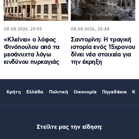
08.08.2026, 20:53
08.08.2026, 20:48
«Κλείνει» ο λόφος
Σαντορίνη: Η τραγική
Φινόπουλου από τα
ιστορία ενός 15χρονου
μεσάνυχτα λόγω
δίνει νέα στοιχεία για
κινδύνου πυρκαγιάς
την έκρηξη
Κρήτη
Ελλάδα
Πολιτική
Οικονομία
Πηγαδάκια
Κό
Στείλτε μας την είδηση: