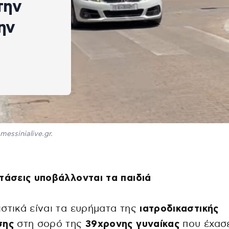
την
ην
messinialive.gr.
τάσεις υποβάλλονται τα παιδιά
στικά είναι τα ευρήματα της
ιατροδικαστικής
σης
στη σορό της
39χρονης γυναίκας
που έχασ