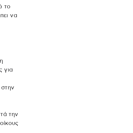
ώ το
πει να
 η
ς για
 στην
ατά την
νοίκους