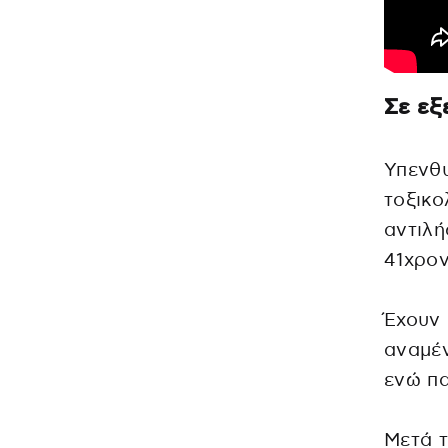
Σε εξ
Υπενθυ
τοξικο
αντιλή
41χρον
Έχουν 
αναμέν
ενώ πα
Μετά τ