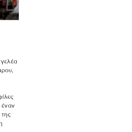
γγελέα
άρου,
φίλες
 έναν
 της
η