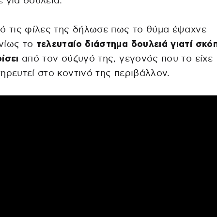
 για δουλειά.
ό τις φίλες της δήλωσε πως το θύμα έψαχνε
νίως το
τελευταίο διάστημα δουλειά γιατί σκό
ίσει
από τον σύζυγό της, γεγονός που το είχε
ηρευτεί στο κοντινό της περιβάλλον.