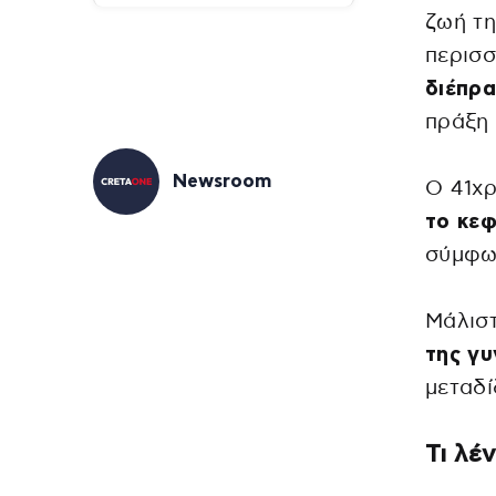
ζωή τη
περισ
διέπρα
πράξη 
Newsroom
Ο 41χ
το κεφ
σύμφων
Μάλισ
της γυ
μεταδί
Τι λέ