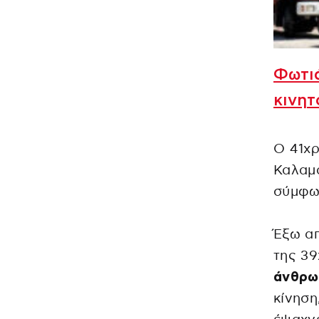
Φωτι
κινητ
Ο 41χρ
Καλαμά
σύμφων
Έξω α
της 39
άνθρω
κίνηση