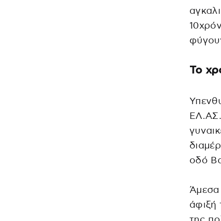
αγκαλι
10χρόν
φύγουν
Το χρ
Υπενθυ
ΕΛ.ΑΣ.
γυναικ
διαμέρ
οδό Β
Άμεσα 
άφιξή 
της πο