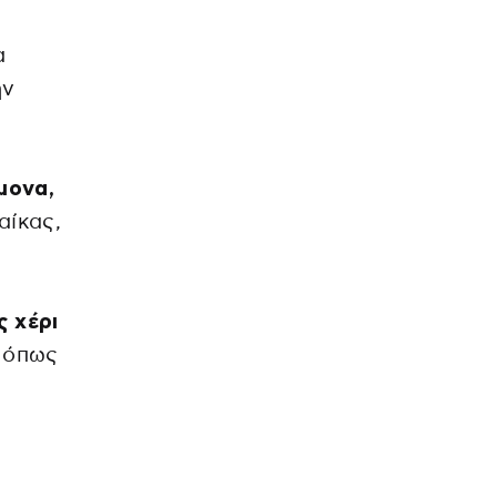
α
ην
μονα,
αίκας,
ς χέρι
, όπως