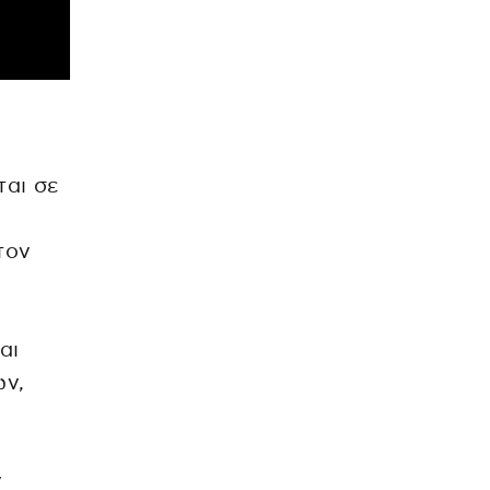
ται σε
τον
αι
ων,
ν