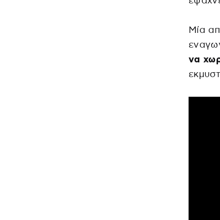
έψαχνε
Μία απ
εναγω
να χωρ
εκμυστ