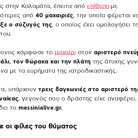
ς στην Καλαμάτα, έπειτα από
επίθεση
με
σότερες από
40 μαχαιριές
, την οποία φέρεται ν
ξε ο σύζυγός της
, ο οποίος έχει ομολογήσει τ
του.
ρονος κάρφωσε το
μαχαίρι
στον
αριστερό πνεύ
άλι, τον θώρακα και την πλάτη
της άτυχης γυν
α με τα ευρήματα της ιατροδικαστικής.
τα, υπάρχουν
τρεις δαγκωνιές στο αριστερό τη
ναίκας
, γεγονός που ο δράστης είχε αναφέρει
δει το
messinialive.gr.
νε οι φίλες του θύματος