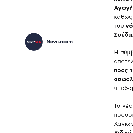
Αγωγή
καθώς
του
νέ
Σούδα
Newsroom
Η σύμ
αποτελ
προς τ
ασφα
υποδ
Το νέο
προορί
Χανίω
Ειδικό