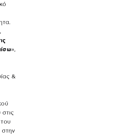
ικό
ητα.
,
ις
πίσω
»,
σίας &
κού
 στις
 του
 στην