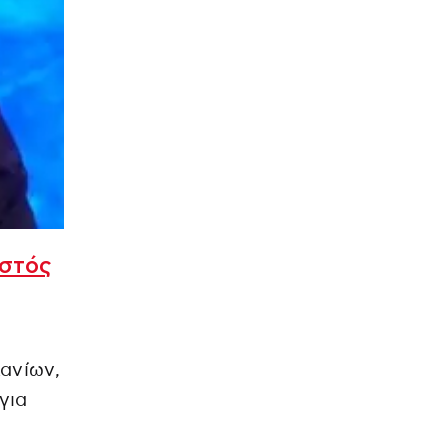
ωστός
ανίων,
για