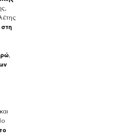
ης,
λέτης
 στη
υρώ
,
ων
και
ίο
το