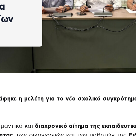
τα
ίων
φηκε η μελέτη για το νέο σχολικό συγκρότημ
μαντικό και
διαχρονικό αίτημα της εκπαιδευτικ
ητας,
των οικογενειών και των μαθητών της
Ει