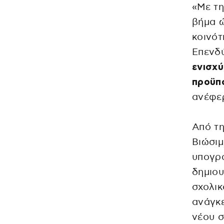
«Με τη
βήμα ώ
κοινότ
Επενδύ
ενισχύ
προϋπο
ανέφερ
Από τη
Βιώσιμ
υπογρά
δημιου
σχολι
ανάγκ
νέου σ