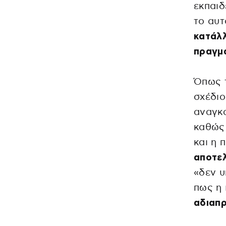
εκπαιδ
το αυ
κατάλλ
πραγμα
Όπως τ
σχέδιο
αναγκ
καθώς 
και η 
αποτελ
«δεν υ
πως η 
αδιαπρ