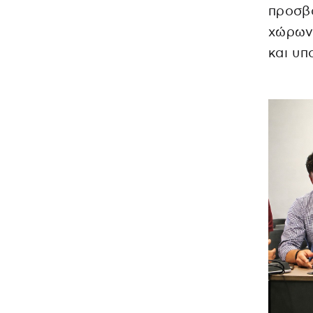
προσβα
χώρων
και υ