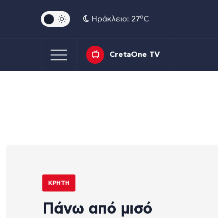
o
Ηράκλειο: 27
C
CretaOne TV
ΚΡΉΤΗ
Πάνω από μισό