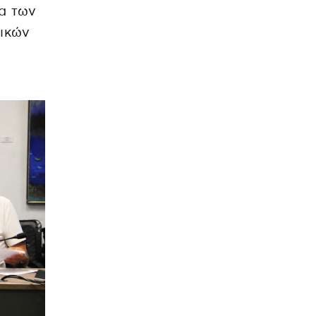
τα των
τικών