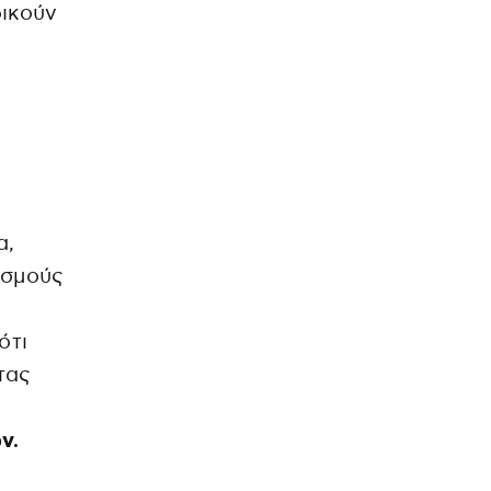
δικούν
α,
ισμούς
α
ότι
τας
ν.