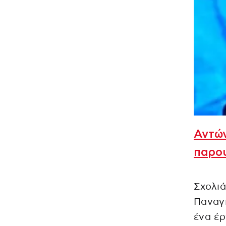
Αντώ
παρο
Σχολιά
Παναγι
ένα έρ