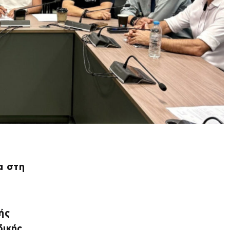
α στη
ής
δικής