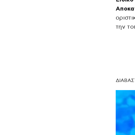
Αποκα
οριστι
την το
ΔΙΑΒΑΣ