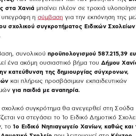
ς στα Χανιά
μπαίνει πλέον σε τροχιά υλοποίησ
 υπεγράφη η
σύμβαση
για την εκπόνηση της με
ου σχολικού συγκροτήματος Ειδικών Σχολείων
.
βαση, συνολικού
προϋπολογισμού 587.215,39 ε
εί ένα ακόμη ουσιαστικό βήμα του
Δήμου Χανί
ην κατεύθυνση της δημιουργίας σύγχρονων,
λών
και πλήρως προσβάσιμων εκπαιδευτικών
ομών
για παιδιά με αναπηρία.
 σχολικό συγκρότημα θα ανεγερθεί στη Σούδα 
ζεται να στεγάσει το 1ο Ειδικό Δημοτικό Σχολε
ν, το
1ο Ειδικό Νηπιαγωγείο Χανίων, καθώς και 
 Δημοτικό Σχολείο
που λειτουργεί στο
Κέντρο