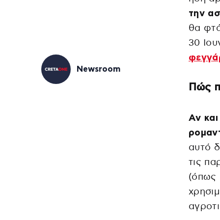
την α
θα φτά
30 Ιου
φεγγά
Newsroom
Πώς π
Αν και
ρομαν
αυτό δ
τις πα
(όπως 
χρησιμ
αγροτι