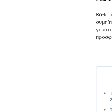
Κάθε π
συμπίπ
γεμάτο
προσφ