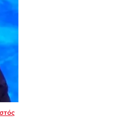
ωστός