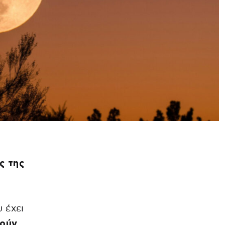
ς της
 έχει
πούν