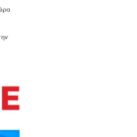
 ώρα
την