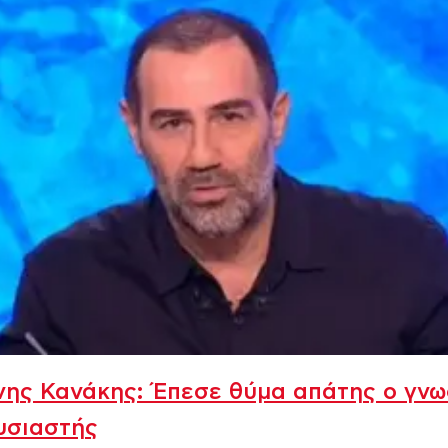
νης Κανάκης: Έπεσε θύμα απάτης ο γν
υσιαστής