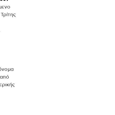
μενο
Τρίτης
.
 όνομα
 από
ερικής