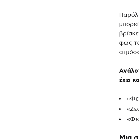
Παρόλο
μπορεί
βρίσκε
φως τ
ατμόσφ
Ανάλογ
έχει κ
«Φε
«Ζε
«Φε
Μια σ