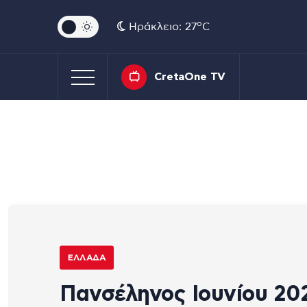
o
Ηράκλειο: 27
C
CretaOne TV
ΕΛΛΆΔΑ
Πανσέληνος Ιουνίου 20