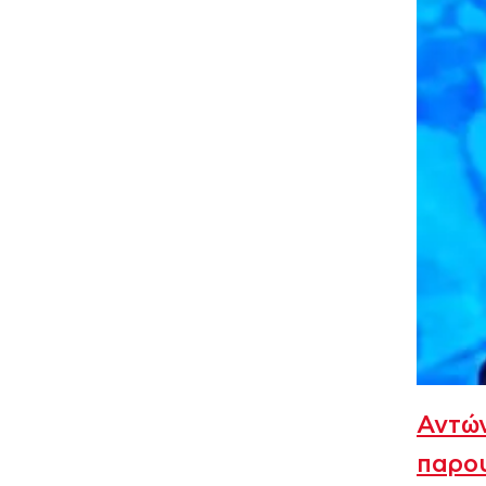
Αντώ
παρο