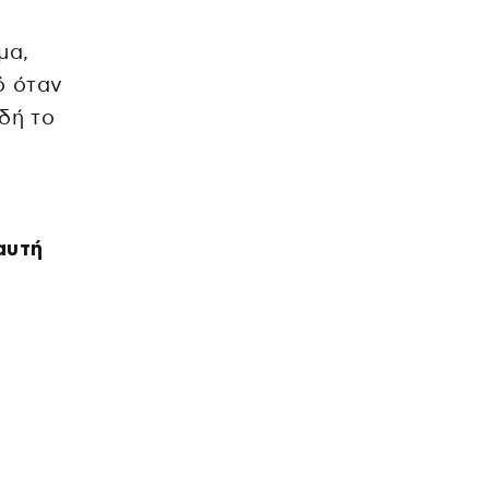
μα,
ό όταν
δή το
αυτή