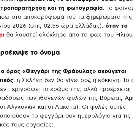
στροπαρατήρηση και τη φωτογραφία
. Το φαινό
σει στο αποκορύφωμά του τα ξημερώματα της 
νίου 2026 (στις 02:56 ώρα Ελλάδας),
όταν το
ρι
θα λουστεί ολόκληρο από το φως του Ήλιου
ροέκυψε το όνομα
 ο όρος «Φεγγάρι της Φράουλας» ακούγεται
τικός
, η Σελήνη δεν θα γίνει ροζ ή κόκκινη. Το
εν περιγράφει το χρώμα της, αλλά προέρχεται
ραδόσεις των ιθαγενών φυλών της Βόρειας Αμ
οι Αλγκόνκιν και οι Λακότα). Οι φυλές αυτές
οποιούσαν το φεγγάρι σαν ημερολόγιο για τις
κές τους εργασίες: