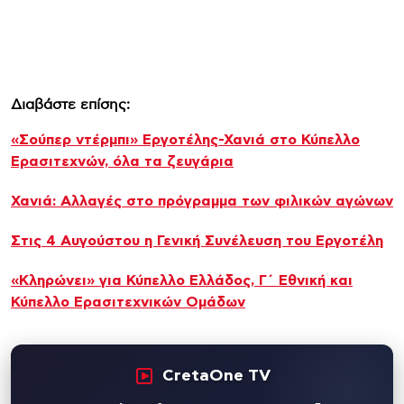
Διαβάστε επίσης:
«Σούπερ ντέρμπι» Εργοτέλης-Χανιά στο Κύπελλο
Ερασιτεχνών, όλα τα ζευγάρια
Χανιά: Αλλαγές στο πρόγραμμα των φιλικών αγώνων
Στις 4 Αυγούστου η Γενική Συνέλευση του Εργοτέλη
«Κληρώνει» για Κύπελλο Ελλάδος, Γ΄ Εθνική και
Κύπελλο Ερασιτεχνικών Ομάδων
CretaOne TV