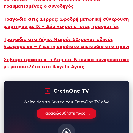
τραυματισμένος ο συνοδηγός
Τραγωδία στις Σέρρες: Σφοδρή μετωπική σύγκρουση
φορτηγού με ΙΧ – Δύο νεκροί κι ένας τραυματίας
Τραγωδία στο Αίγιο: Νεκρός 52χρονος οδηγός
λεωφορείου – Υπέστη καρδιακό επεισόδιο στο τιμόνι
Σοβαρό τροχαίο στη Λάρισα: Νταλίκα συγκρούστηκε
με μοτοσικλέτα στα Ψυγεία Αγιάς
CretaOne TV
Δείτε όλα τα βίντεο του CretaOne TV εδώ
Παρακολουθήστε τώρα →