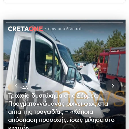
πριν από 6 λεπτά
ΕΛΛΆΔΑ
Τροχαίο δυστύχημα στις Σέρρες:
Πραγματογνώμονας ρίχνει φως στα
αίτια της τραγωδίας – «Κάποια
απόσπαση προσοχής, ίσως μίλησε στο
κινητό»