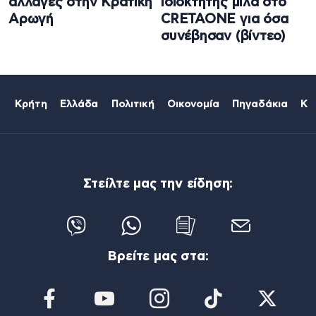
αλλαγές στην Κρατική
ιδιοκτήτης μιλά στο
Αρωγή
CRETAONE για όσα
συνέβησαν (βίντεο)
Κρήτη
Ελλάδα
Πολιτική
Οικονομία
Πηγαδάκια
Κό
Στείλτε μας την είδηση:
Βρείτε μας στα: