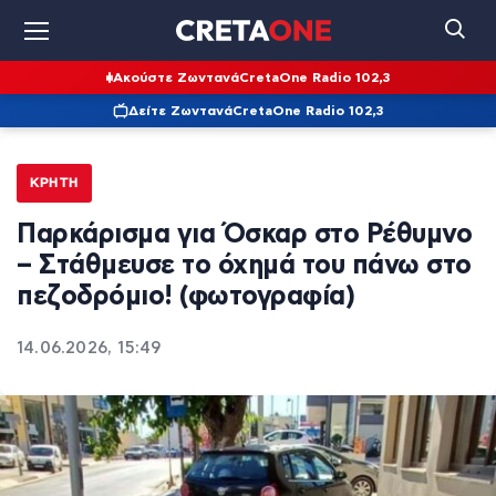
Ακούστε Ζωντανά
CretaOne Radio 102,3
Δείτε Ζωντανά
CretaOne Radio 102,3
ΚΡΉΤΗ
Παρκάρισμα για Όσκαρ στο Ρέθυμνο
– Στάθμευσε το όχημά του πάνω στο
πεζοδρόμιο! (φωτογραφία)
14.06.2026, 15:49