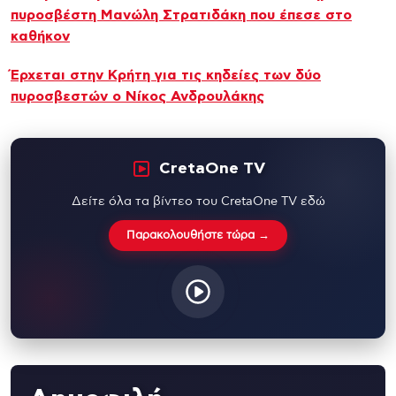
πυροσβέστη Μανώλη Στρατιδάκη που έπεσε στο
καθήκον
Έρχεται στην Κρήτη για τις κηδείες των δύο
πυροσβεστών ο Νίκος Ανδρουλάκης
CretaOne TV
Δείτε όλα τα βίντεο του CretaOne TV εδώ
Παρακολουθήστε τώρα →