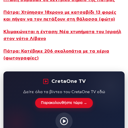
Πάτρα: Χτύπησαν 18χρονο με κατσαβίδι 13 φορές
και πήγαν να τον πετάξουν στη θάλασσα (φώτο)
Κλιμακώνεται η ένταση: Νέα χτυπήματα του Ισραήλ
στον νότιο Λίβανο
Πάτρα: Κατέβηκε 206 σκαλοπάτια με τα χέρια
(φωτογραφίες)
CretaOne TV
Δείτε όλα τα βίντεο του CretaOne TV εδώ
Παρακολουθήστε τώρα →