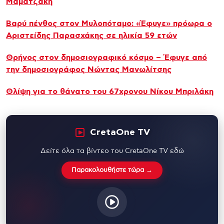
Μαματζάκη
Βαρύ πένθος στον Μυλοπόταμο: «Έφυγε» πρόωρα ο
Αριστείδης Παρασχάκης σε ηλικία 59 ετών
Θρήνος στον δημοσιογραφικό κόσμο – Έφυγε από
την δημοσιογράφος Νώντας Μανωλίτσης
Θλίψη για το θάνατο του 67χρονου Νίκου Μπριλάκη
CretaOne TV
Δείτε όλα τα βίντεο του CretaOne TV εδώ
Παρακολουθήστε τώρα →