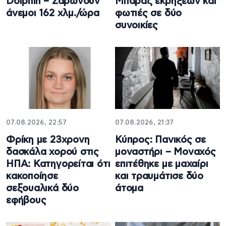
Dolphin – Σαρώνουν
Μπαράζ εκρήξεων και
άνεμοι 162 χλμ./ώρα
φωτιές σε δύο
συνοικίες
07.08.2026, 22:57
07.08.2026, 21:37
Φρίκη με 23χρονη
Κύπρος: Πανικός σε
δασκάλα χορού στις
μοναστήρι – Μοναχός
ΗΠΑ: Κατηγορείται ότι
επιτέθηκε με μαχαίρι
κακοποίησε
και τραυμάτισε δύο
σεξουαλικά δύο
άτομα
εφήβους