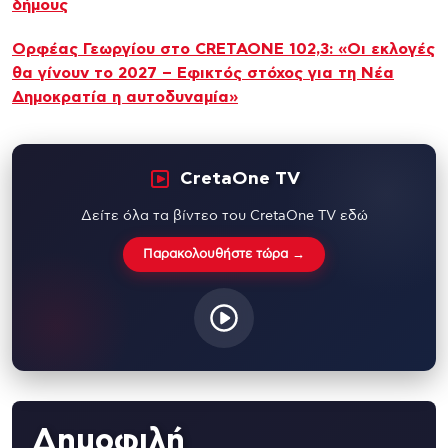
δήμους
Ορφέας Γεωργίου στο CRETAONE 102,3: «Οι εκλογές
θα γίνουν το 2027 – Εφικτός στόχος για τη Νέα
Δημοκρατία η αυτοδυναμία»
CretaOne TV
Δείτε όλα τα βίντεο του CretaOne TV εδώ
Παρακολουθήστε τώρα →
Δημοφιλή