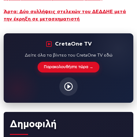
Άρτα: Δύο συλλήψεις στελεχών του ΔΕΔΔΗΕ μετά
την έκρηξη σε μετασχηματιστή
CretaOne TV
Δείτε όλα τα βίντεο του CretaOne TV εδώ
Παρακολουθήστε τώρα →
Δημοφιλή