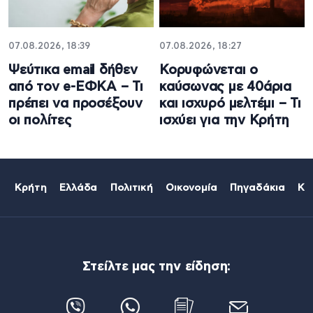
07.08.2026, 18:39
07.08.2026, 18:27
Ψεύτικα email δήθεν
Κορυφώνεται ο
από τον e-ΕΦΚΑ – Τι
καύσωνας με 40άρια
πρέπει να προσέξουν
και ισχυρό μελτέμι – Τι
οι πολίτες
ισχύει για την Κρήτη
Κρήτη
Ελλάδα
Πολιτική
Οικονομία
Πηγαδάκια
Κό
Στείλτε μας την είδηση: